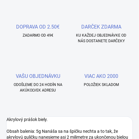
DOPRAVA OD 2.50€
DARČEK ZDARMA
ZADARMO OD 49€
KU KAŽDEJ OBJEDNÁVKE OD
NÁS DOSTANETE DARČEKY
VAŠU OBJEDNÁVKU
VIAC AKO 2000
ODOŠLEME DO 24 HODÍN NA
POLOŽIEK SKLADOM
AKÚKOĽVEK ADRESU
Akrylový prášok biely.
Obsah balenia: 5g Nanáša sa na špičku nechta a to tak, že
akrylovú guličku nanesieme asi 2 milimetre za ukončenou bielou