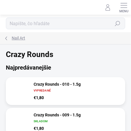
Prejsť
na
obsah
Hľadať
Nail Art
Crazy Rounds
Najpredávanejšie
Crazy Rounds - 010 - 1.5g
VYPREDANÉ
€1,80
Crazy Rounds - 009 - 1.5g
SKLADOM
€1,80