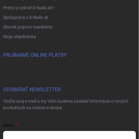
Prečo si vybrať D-Nails.sk?
Spolupráca s D-Nails.sk
Slovník pojmov manikérky
Moja objednávka
PRIJÍMAME ONLINE PLATBY
ODOBERAŤ NEWSLETTER
Vložte svoj e-mail a my Vám budeme zasielať informácie o nových
produktoch na našom e-shope.
EMAIL