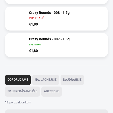
Crazy Rounds - 008 - 1.5g
VYPREDANÉ
€1,80
Crazy Rounds - 007 - 1.5g
SKLADOM
€1,80
R
a
ODPORÚČAME
NAJLACNEJŠIE
NAJDRAHŠIE
d
e
NAJPREDÁVANEJŠIE
ABECEDNE
n
i
12
položiek celkom
e
p