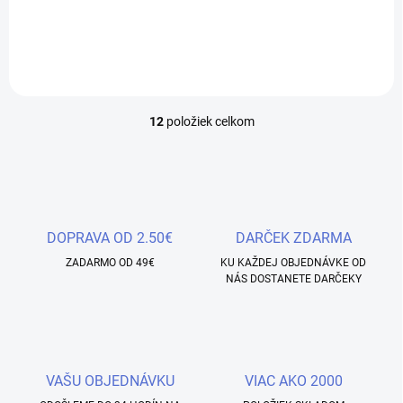
konfiet v rôznych veľkostiach
konfiet v rôznych veľkostiach
12
položiek celkom
O
v
l
á
d
a
c
DOPRAVA OD 2.50€
DARČEK ZDARMA
i
ZADARMO OD 49€
e
KU KAŽDEJ OBJEDNÁVKE OD
NÁS DOSTANETE DARČEKY
p
r
v
k
y
v
VAŠU OBJEDNÁVKU
VIAC AKO 2000
ý
p