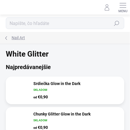
Prejsť
na
obsah
Hľadať
Nail Art
White Glitter
Najpredávanejšie
Srdiečka Glow in the Dark
SKLADOM
€0,90
od
Chunky Glitter Glow in the Dark
SKLADOM
€0,90
od