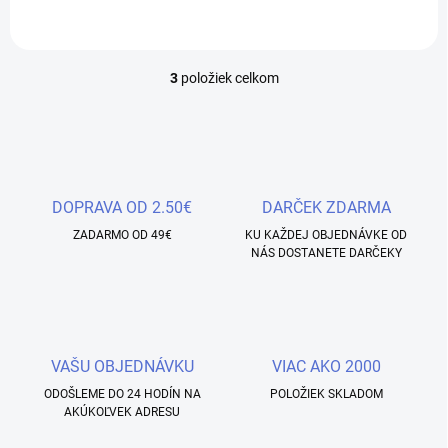
3
položiek celkom
O
v
l
á
d
a
c
DOPRAVA OD 2.50€
DARČEK ZDARMA
i
ZADARMO OD 49€
e
KU KAŽDEJ OBJEDNÁVKE OD
NÁS DOSTANETE DARČEKY
p
r
v
k
y
v
VAŠU OBJEDNÁVKU
VIAC AKO 2000
ý
p
ODOŠLEME DO 24 HODÍN NA
POLOŽIEK SKLADOM
i
AKÚKOĽVEK ADRESU
s
u