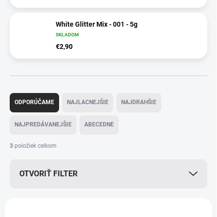
White Glitter Mix - 001 - 5g
SKLADOM
€2,90
R
a
ODPORÚČAME
NAJLACNEJŠIE
NAJDRAHŠIE
d
e
NAJPREDÁVANEJŠIE
ABECEDNE
n
i
3
položiek celkom
e
p
OTVORIŤ FILTER
r
o
d
V
u
ý