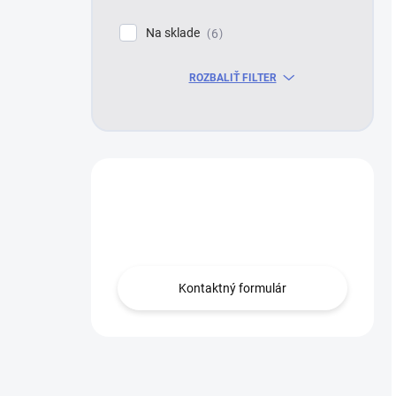
Na sklade
6
ROZBALIŤ FILTER
Máte otázku?
Obráťte sa na nás.
Kontaktný formulár