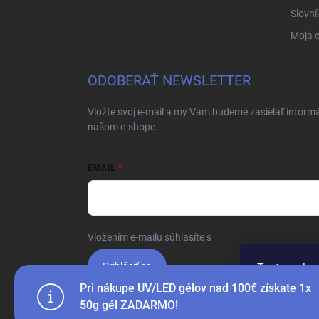
Slovní
Moja 
ODOBERAŤ NEWSLETTER
Vložte svoj e-mail a my Vám budeme zasielať inform
našom e-shope.
EMAIL
Vložením e-mailu súhlasíte s
podmienkami ochrany 
Prihlásiť sa
Tento web p
webu vyjadru
Pri nákupe UV/LED gélov nad 100€ získate 1x
50g gél ZADARMO!
Nastaven