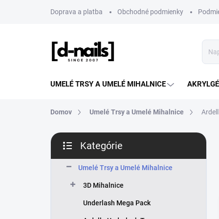
Prejsť
Doprava a platba
Obchodné podmienky
Podmie
na
obsah
UMELÉ TRSY A UMELÉ MIHALNICE
AKRYLGÉL
Domov
Umelé Trsy a Umelé Mihalnice
Ardell
B
Kategórie
o
Preskočiť
č
kategórie
n
Umelé Trsy a Umelé Mihalnice
ý
3D Mihalnice
p
a
Underlash Mega Pack
n