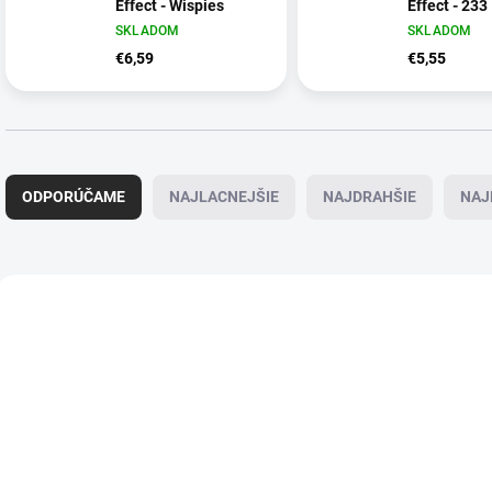
Effect - Wispies
Effect - 233
SKLADOM
SKLADOM
€6,59
€5,55
R
a
ODPORÚČAME
NAJLACNEJŠIE
NAJDRAHŠIE
NAJ
d
e
n
i
V
e
ý
p
p
r
i
o
s
d
p
u
r
k
o
t
d