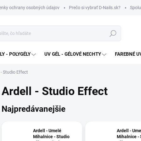
nky ochrany osobných údajov
Prečo si vybrať D-Nails.sk?
Spolu
Hľadať
Y - POLYGÉLY
UV GÉL - GÉLOVÉ NECHTY
FAREBNÉ UV
 - Studio Effect
Ardell - Studio Effect
Najpredávanejšie
Ardell - Umelé
Ardell - Um
Mihalnice - Studio
Mihalnice -