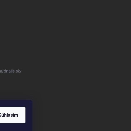
/dnails.sk/
Súhlasím