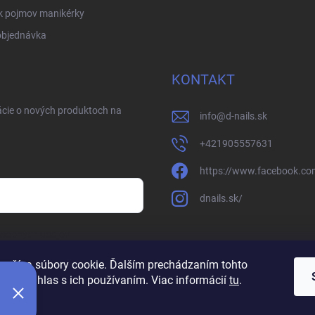
k pojmov manikérky
objednávka
KONTAKT
ácie o nových produktoch na
info
@
d-nails.sk
+421905557631
https://www.facebook.com
dnails.sk/
osobných údajov
oužíva súbory cookie. Ďalším prechádzaním tohto
jete súhlas s ich používaním. Viac informácií
tu
.
ie