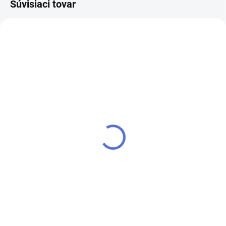
Súvisiaci tovar
SKLADOM
VYPREDANÉ
Crazy Rounds - 005 -
Crazy Rounds - 008 -
1.5g
1.5g
€1,80
€1,80
Do košíka
Detail
Mix farebných glitrov a konfiet v
Mix farebných glitrov a konfiet v
rôznych veľkostiach
rôznych veľkostiach