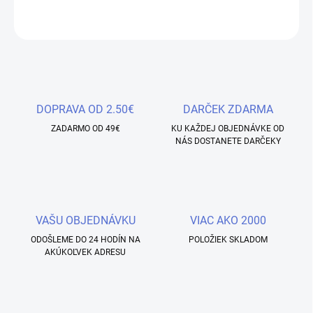
OPÝTAŤ SA
STRÁŽIŤ
Uložiť
DOPRAVA OD 2.50€
DARČEK ZDARMA
ZADARMO OD 49€
KU KAŽDEJ OBJEDNÁVKE OD
NÁS DOSTANETE DARČEKY
VAŠU OBJEDNÁVKU
VIAC AKO 2000
ODOŠLEME DO 24 HODÍN NA
POLOŽIEK SKLADOM
AKÚKOĽVEK ADRESU