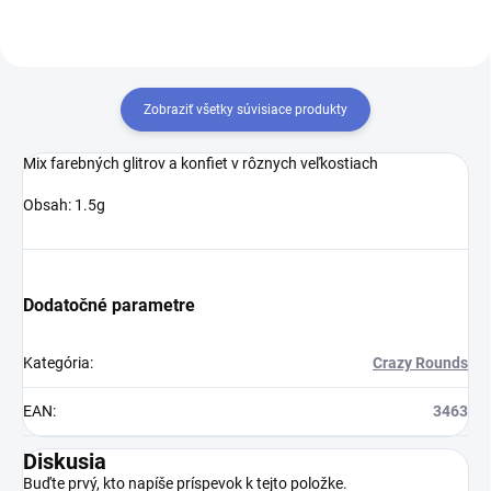
Zobraziť všetky súvisiace produkty
Mix farebných glitrov a konfiet v rôznych veľkostiach
Obsah: 1.5g
Dodatočné parametre
Kategória
:
Crazy Rounds
EAN
:
3463
Diskusia
Buďte prvý, kto napíše príspevok k tejto položke.