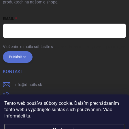
produktoch na našom e-shope.
EMAIL
Vložením e-mailu súhlasíte s
podmienkami ochrany osobných údajov
Prihlásiť sa
KONTAKT
info
@
d-nails.sk
+421905557631
Tento web používa súbory cookie. Ďalším prechádzaním
https://www.facebook.com/dnails.sk/
tohto webu vyjadrujete súhlas s ich používaním. Viac
informácií
tu
.
dnails.sk/