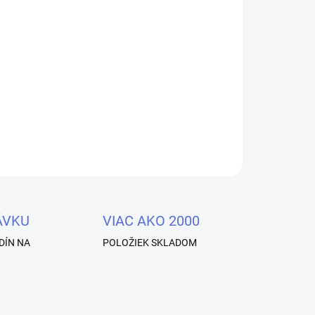
Pridať do košíka
et v rôznych veľkostiach
OPÝTAŤ SA
STRÁŽIŤ
ÁVKU
VIAC AKO 2000
DÍN NA
POLOŽIEK SKLADOM