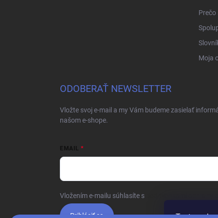
Prečo 
Spolup
Slovní
Moja 
ODOBERAŤ NEWSLETTER
Vložte svoj e-mail a my Vám budeme zasielať inform
našom e-shope.
EMAIL
Vložením e-mailu súhlasíte s
podmienkami ochrany 
Prihlásiť sa
Tento web p