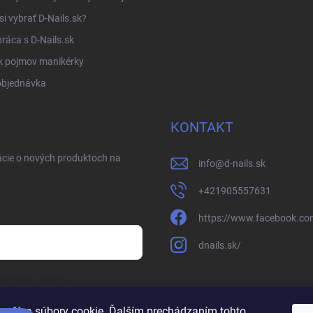
si vybrať D-Nails.sk?
ráca s D-Nails.sk
k pojmov manikérky
objednávka
KONTAKT
ácie o nových produktoch na
info
@
d-nails.sk
+421905557631
https://www.facebook.com
dnails.sk/
osobných údajov
oužíva súbory cookie. Ďalším prechádzaním tohto