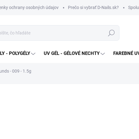
nky ochrany osobných údajov
Prečo si vybrať D-Nails.sk?
Spolu
Hľadať
Y - POLYGÉLY
UV GÉL - GÉLOVÉ NECHTY
FAREBNÉ UV
nds - 009 - 1.5g
€1,80
Jednotková
SKLADOM
cena:
MOŽNOSTI DORUČENIA