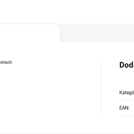
ostiach
Dod
Kategó
EAN
: