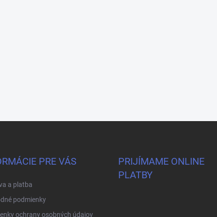
ORMÁCIE PRE VÁS
PRIJÍMAME ONLINE
PLATBY
a a platba
dné podmienky
enky ochrany osobných údajov