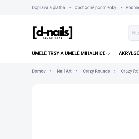
Prejsť
Doprava a platba
Obchodné podmienky
Podmie
na
obsah
UMELÉ TRSY A UMELÉ MIHALNICE
AKRYLGÉL
Domov
Nail Art
Crazy Rounds
Crazy Rou
ZNAČKA:
D-NAILS