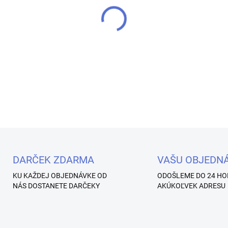
−
+
Mix farebných glitrov a konfi
DETAILNÉ INFORMÁCIE
Uložiť
DARČEK ZDARMA
VAŠU OBJEDN
KU KAŽDEJ OBJEDNÁVKE OD
ODOŠLEME DO 24 HO
NÁS DOSTANETE DARČEKY
AKÚKOĽVEK ADRESU