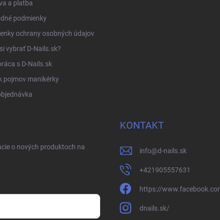
a a platba
dné podmienky
enky ochrany osobných údajov
si vybrať D-Nails.sk?
ráca s D-Nails.sk
k pojmov manikérky
objednávka
KONTAKT
ácie o nových produktoch na
info
@
d-nails.sk
+421905557631
https://www.facebook.com
dnails.sk/