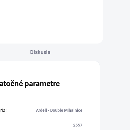
Double Up 113
Diskusia
atočné parametre
ria
:
Ardell - Double Mihalnice
2557