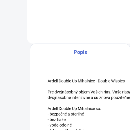
Double Up 210
tera
Dou
Popis
Ardell Double Up Mihalnice - Double Wispies
Pre dvojnásobný objem Vašich rias. Vaše ria
dvojnásobne intenzívne a sú znova použiteľné
Ardell Double Up Mihalnice sú:
- bezpečné a sterilné
- bez tiaže
- vode-odolné