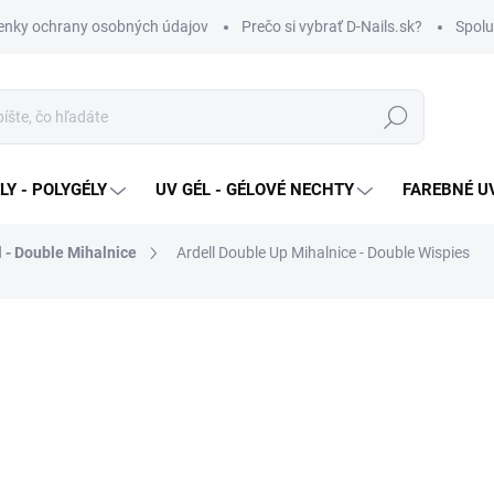
nky ochrany osobných údajov
Prečo si vybrať D-Nails.sk?
Spolu
Hľadať
Y - POLYGÉLY
UV GÉL - GÉLOVÉ NECHTY
FAREBNÉ UV
l - Double Mihalnice
Ardell Double Up Mihalnice - Double Wispies
€7,80
Jednotková
VYPREDANÉ
cena:
MOŽNOSTI DORUČENIA
Ardell Double Up Mihalnice -