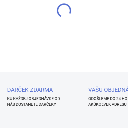
DETAILNÉ INFORMÁCIE
Uložiť
DARČEK ZDARMA
VAŠU OBJEDN
KU KAŽDEJ OBJEDNÁVKE OD
ODOŠLEME DO 24 HO
NÁS DOSTANETE DARČEKY
AKÚKOĽVEK ADRESU