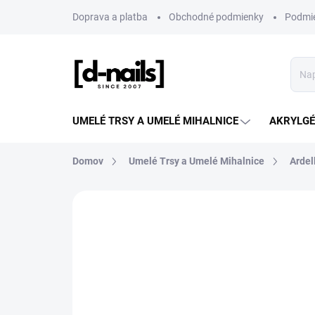
Prejsť
Doprava a platba
Obchodné podmienky
Podmie
na
obsah
UMELÉ TRSY A UMELÉ MIHALNICE
AKRYLGÉL
Domov
Umelé Trsy a Umelé Mihalnice
Ardel
ZNAČKA:
ARDELL