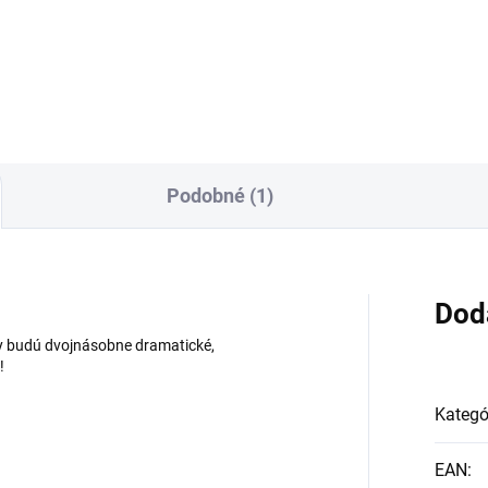
Double Up 211
z už aj DOUBLE UP od Ardell -
ble Up Demi Wispies
Podobné (1)
Dod
sy budú dvojnásobne dramatické,
!
Kategó
EAN
: