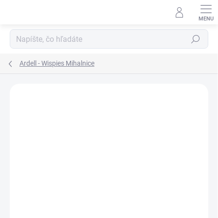
Prejsť
na
obsah
Hľadať
Ardell - Wispies Mihalnice
ZNAČKA:
ARDELL