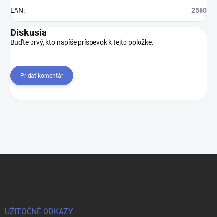
EAN
:
2560
Diskusia
Buďte prvý, kto napíše príspevok k tejto položke.
Pridať komentár
Z
á
p
ä
t
i
UŽITOČNÉ ODKAZY