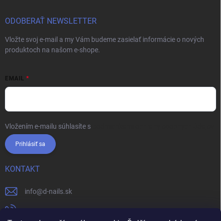
ODOBERAŤ NEWSLETTER
Vložte svoj e-mail a my Vám budeme zasielať informácie o nových
produktoch na našom e-shope.
EMAIL
Vložením e-mailu súhlasíte s
podmienkami ochrany osobných údajov
Prihlásiť sa
KONTAKT
info
@
d-nails.sk
+421905557631