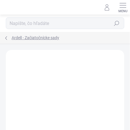
Prejsť
na
obsah
Hľadať
Ardell - Začiatočnícke sady
ZNAČKA:
ARDELL