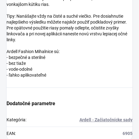
vonkajšom kútiku rias.
Tipy: Nanášajte vždy na čisté a suché viečko. Pre dosiahnutie
najlepšieho výsledku môžete najskôr použiť podkladový primer.
Pre opätovné použitie riasy pomaly odlepte, očistite zvyšky
linkovača a pri novej aplikácii naneste novú vrstvu lepiacej očné
linky.
Ardell Fashion Mihalnice sú:
- bezpečné a sterilné
- bez tiaže
- vode-odolné
- ľahko aplikovateľné
Dodatočné parametre
Kategória
:
Ardell - Začiatočnícke sady
EAN
:
6905