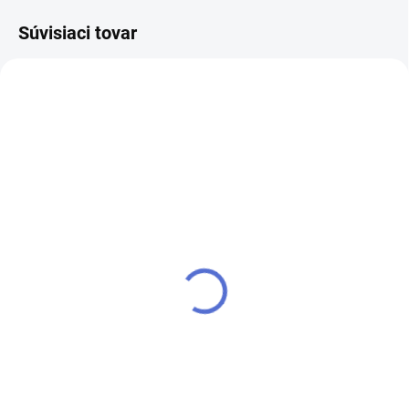
Súvisiaci tovar
VYPREDANÉ
SKLADOM
Ardell - Sada na umelé
Duo - Sada na mihalnice
mihalnice - Combo
101
€13,20
€12,90
Detail
Do košíka
Ardell štartovacia sada obsahuje
Exkluzívna sada na s dvoma
riasy všetkých troch dlžok,
pármi najpredávanejších
pinzetu, lepidlo a odstraňovač.
mihalníc 101, duo lepidlo a