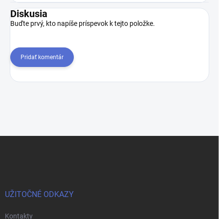
Diskusia
Buďte prvý, kto napíše príspevok k tejto položke.
Pridať komentár
Z
á
p
ä
t
i
UŽITOČNÉ ODKAZY
e
Kontakty