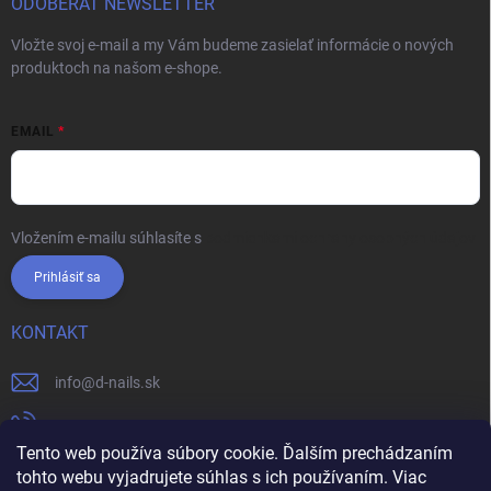
ODOBERAŤ NEWSLETTER
Vložte svoj e-mail a my Vám budeme zasielať informácie o nových
produktoch na našom e-shope.
EMAIL
Vložením e-mailu súhlasíte s
podmienkami ochrany osobných údajov
Prihlásiť sa
KONTAKT
info
@
d-nails.sk
+421905557631
Tento web používa súbory cookie. Ďalším prechádzaním
https://www.facebook.com/dnails.sk/
tohto webu vyjadrujete súhlas s ich používaním. Viac