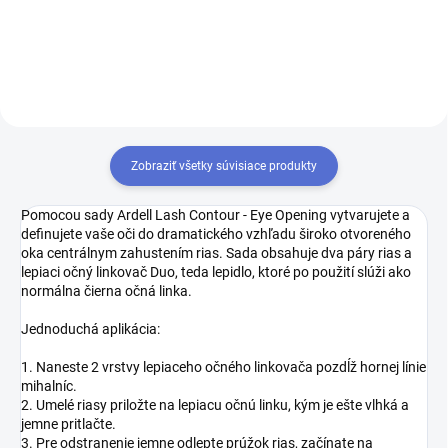
aplikátor.
Zobraziť všetky súvisiace produkty
Pomocou sady Ardell Lash Contour - Eye Opening vytvarujete a
definujete vaše oči do dramatického vzhľadu široko otvoreného
oka centrálnym zahustením rias. Sada obsahuje dva páry rias a
lepiaci očný linkovač Duo, teda lepidlo, ktoré po použití slúži ako
normálna čierna očná linka.
Jednoduchá aplikácia:
1. Naneste 2 vrstvy lepiaceho očného linkovača pozdĺž hornej línie
mihalníc.
2. Umelé riasy priložte na lepiacu očnú linku, kým je ešte vlhká a
jemne pritlačte.
3. Pre odstranenie jemne odlepte prúžok rias, začínate na