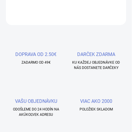
DETAILNÉ INFORMÁCIE
OPÝTAŤ SA
STRÁŽIŤ
Uložiť
DOPRAVA OD 2.50€
DARČEK ZDARMA
ZADARMO OD 49€
KU KAŽDEJ OBJEDNÁVKE OD
NÁS DOSTANETE DARČEKY
VAŠU OBJEDNÁVKU
VIAC AKO 2000
ODOŠLEME DO 24 HODÍN NA
POLOŽIEK SKLADOM
AKÚKOĽVEK ADRESU