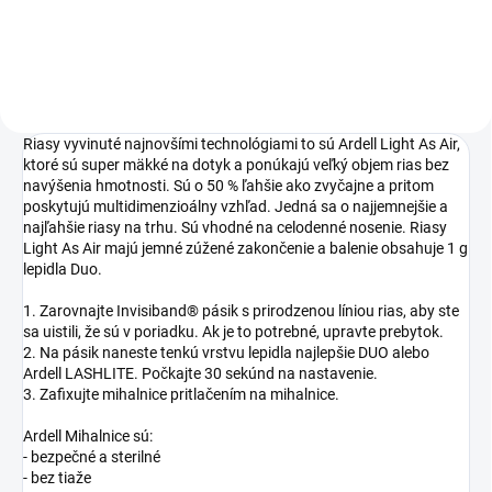
obočia.
Riasy vyvinuté najnovšími technológiami to sú Ardell Light As Air,
ktoré sú super mäkké na dotyk a ponúkajú veľký objem rias bez
navýšenia hmotnosti. Sú o 50 % ľahšie ako zvyčajne a pritom
poskytujú multidimenzioálny vzhľad. Jedná sa o najjemnejšie a
najľahšie riasy na trhu. Sú vhodné na celodenné nosenie. Riasy
Light As Air majú jemné zúžené zakončenie a balenie obsahuje 1 g
lepidla Duo.
1. Zarovnajte Invisiband® pásik s prirodzenou líniou rias, aby ste
sa uistili, že sú v poriadku. Ak je to potrebné, upravte prebytok.
2. Na pásik naneste tenkú vrstvu lepidla najlepšie DUO alebo
Ardell LASHLITE. Počkajte 30 sekúnd na nastavenie.
3. Zafixujte mihalnice pritlačením na mihalnice.
Ardell Mihalnice sú:
- bezpečné a sterilné
- bez tiaže