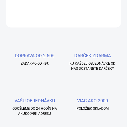
DETAILNÉ INFORMÁCIE
OPÝTAŤ SA
STRÁŽIŤ
Uložiť
DOPRAVA OD 2.50€
DARČEK ZDARMA
ZADARMO OD 49€
KU KAŽDEJ OBJEDNÁVKE OD
NÁS DOSTANETE DARČEKY
VAŠU OBJEDNÁVKU
VIAC AKO 2000
ODOŠLEME DO 24 HODÍN NA
POLOŽIEK SKLADOM
AKÚKOĽVEK ADRESU