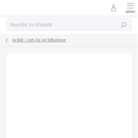
Prejsť
na
obsah
Hľadať
Ardell - Ligh As Air Mihalnice
ZNAČKA:
ARDELL