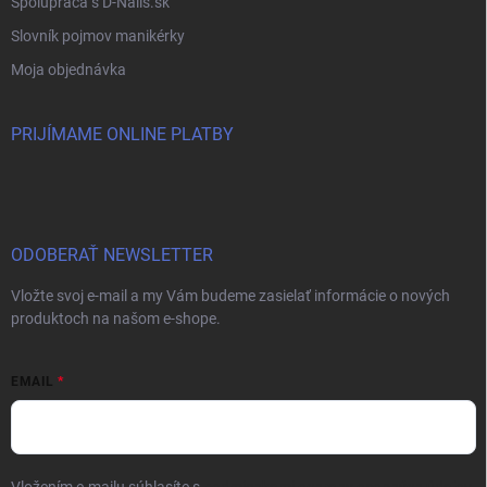
Spolupráca s D-Nails.sk
Slovník pojmov manikérky
Moja objednávka
PRIJÍMAME ONLINE PLATBY
ODOBERAŤ NEWSLETTER
Vložte svoj e-mail a my Vám budeme zasielať informácie o nových
produktoch na našom e-shope.
EMAIL
Vložením e-mailu súhlasíte s
podmienkami ochrany osobných údajov