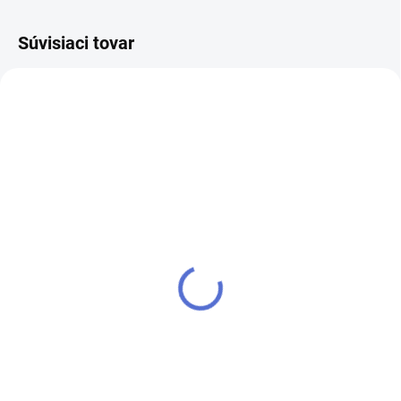
Súvisiaci tovar
SKLADOM
KISS - Sada na úpravu
obočia
€6
Do košíka
Ideálna sada pre všetkých, ktorí
túžia po perfektnej úprave