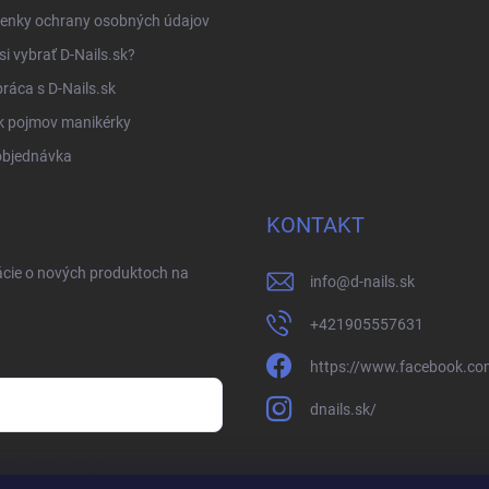
enky ochrany osobných údajov
si vybrať D-Nails.sk?
ráca s D-Nails.sk
k pojmov manikérky
objednávka
KONTAKT
ácie o nových produktoch na
info
@
d-nails.sk
+421905557631
https://www.facebook.com
dnails.sk/
osobných údajov