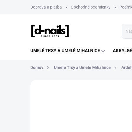
Prejsť
Doprava a platba
Obchodné podmienky
Podmie
na
obsah
UMELÉ TRSY A UMELÉ MIHALNICE
AKRYLGÉL
Domov
Umelé Trsy a Umelé Mihalnice
Ardel
ZNAČKA:
ARDELL