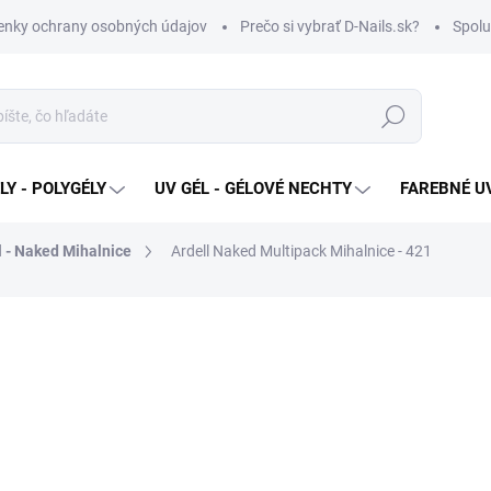
nky ochrany osobných údajov
Prečo si vybrať D-Nails.sk?
Spolu
Hľadať
Y - POLYGÉLY
UV GÉL - GÉLOVÉ NECHTY
FAREBNÉ UV
l - Naked Mihalnice
Ardell Naked Multipack Mihalnice - 421
€17,49
Jednotková
VYPREDANÉ
cena:
MOŽNOSTI DORUČENIA
Ardell Naked Multipack Mihal