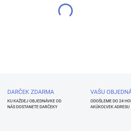
DETAILNÉ INFORMÁCIE
Uložiť
DARČEK ZDARMA
VAŠU OBJEDN
KU KAŽDEJ OBJEDNÁVKE OD
ODOŠLEME DO 24 HO
NÁS DOSTANETE DARČEKY
AKÚKOĽVEK ADRESU