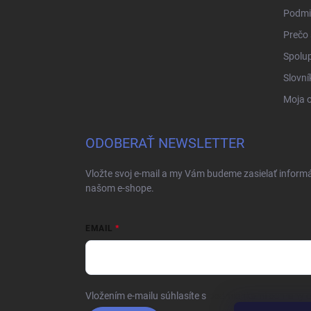
Podmi
Prečo 
Spolup
Slovní
Moja 
ODOBERAŤ NEWSLETTER
Vložte svoj e-mail a my Vám budeme zasielať inform
našom e-shope.
EMAIL
Vložením e-mailu súhlasíte s
podmienkami ochrany 