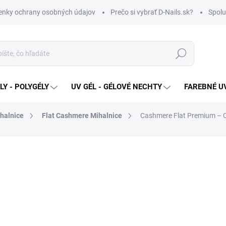
nky ochrany osobných údajov
Prečo si vybrať D-Nails.sk?
Spolu
Hľadať
Y - POLYGÉLY
UV GÉL - GÉLOVÉ NECHTY
FAREBNÉ UV
halnice
Flat Cashmere Mihalnice
Cashmere Flat Premium – C
€12,90
Jednotková
SKLADOM
cena:
MOŽNOSTI DORUČENIA