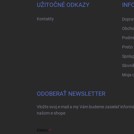
ä
UŽITOČNÉ ODKAZY
INF
t
i
Kontakty
Doprav
e
Obcho
Podmi
Prečo 
Spolup
Slovní
Moja 
ODOBERAŤ NEWSLETTER
Vložte svoj e-mail a my Vám budeme zasielať inform
našom e-shope.
EMAIL