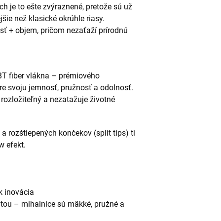
h je to ešte zvýraznené, pretože sú už
šie než klasické okrúhle riasy.
sť + objem, pričom nezaťaží prírodnú
BT fiber vlákna – prémiového
pre svoju jemnosť, pružnosť a odolnosť.
 rozložiteľný a nezatažuje životné
a rozštiepených končekov (split tips) ti
w efekt.
k inovácia
citou – mihalnice sú mäkké, pružné a