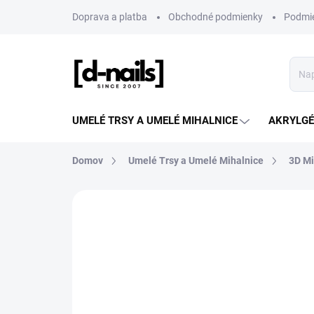
Prejsť
Doprava a platba
Obchodné podmienky
Podmie
na
obsah
UMELÉ TRSY A UMELÉ MIHALNICE
AKRYLGÉL
Domov
Umelé Trsy a Umelé Mihalnice
3D Mi
ZNAČKA:
D-NAILS