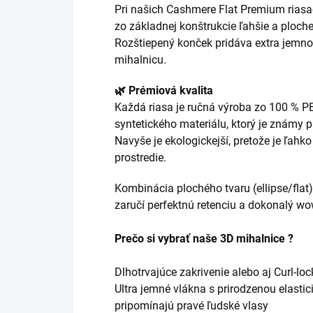
Pri našich Cashmere Flat Premium riasac
zo základnej konštrukcie ľahšie a plochej
Rozštiepený konček pridáva extra jemno
mihalnicu.
🌿 Prémiová kvalita
Každá riasa je ručná výroba zo 100 % P
syntetického materiálu, ktorý je známy 
Navyše je ekologickejší, pretože je ľahko
prostredie.
Kombinácia plochého tvaru (ellipse/flat) 
zaručí perfektnú retenciu a dokonalý wo
Prečo si vybrať naše 3D mihalnice ?
Dlhotrvajúce zakrivenie alebo aj Curl-loc
Ultra jemné vlákna s prirodzenou elasti
pripomínajú pravé ľudské vlasy