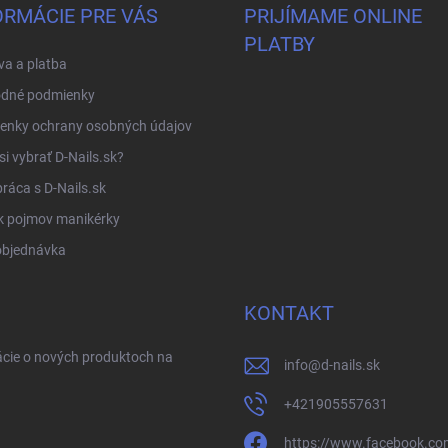
ORMÁCIE PRE VÁS
PRIJÍMAME ONLINE
PLATBY
a a platba
dné podmienky
enky ochrany osobných údajov
si vybrať D-Nails.sk?
ráca s D-Nails.sk
k pojmov manikérky
objednávka
KONTAKT
ácie o nových produktoch na
info
@
d-nails.sk
+421905557631
https://www.facebook.com