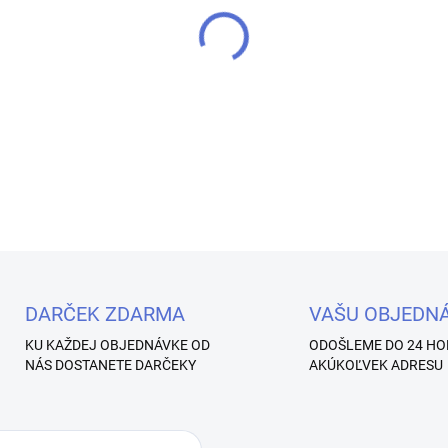
−
+
Jemné, ultraľahké a extra p
a zamatovou textúrou, ktorá
DETAILNÉ INFORMÁCIE
Uložiť
DARČEK ZDARMA
VAŠU OBJEDN
KU KAŽDEJ OBJEDNÁVKE OD
ODOŠLEME DO 24 HO
NÁS DOSTANETE DARČEKY
AKÚKOĽVEK ADRESU