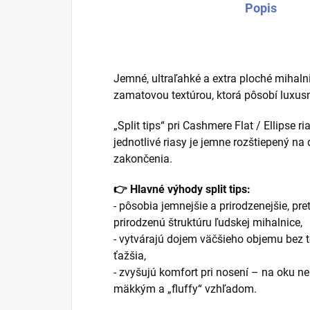
Popis
Jemné, ultraľahké a extra ploché mihal
zamatovou textúrou, ktorá pôsobí luxus
„Split tips“ pri Cashmere Flat / Ellipse
jednotlivé riasy je jemne rozštiepený n
zakončenia.
👉 Hlavné výhody split tips:
- pôsobia jemnejšie a prirodzenejšie, p
prirodzenú štruktúru ľudskej mihalnice,
- vytvárajú dojem väčšieho objemu bez t
ťažšia,
- zvyšujú komfort pri nosení – na oku n
mäkkým a „fluffy“ vzhľadom.