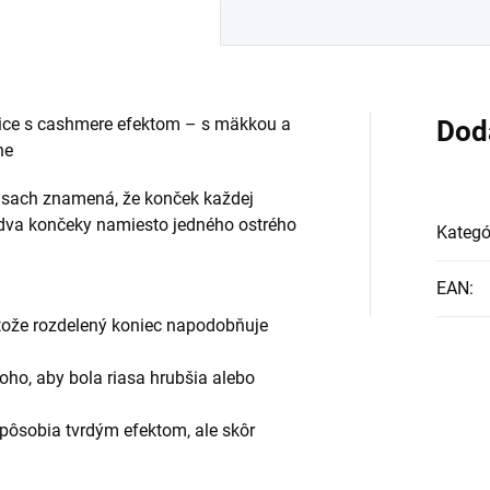
nice s cashmere efektom – s mäkkou a
Dod
ne
 riasach znamená, že konček každej
a dva končeky namiesto jedného ostrého
Kategó
EAN
:
retože rozdelený koniec napodobňuje
oho, aby bola riasa hrubšia alebo
epôsobia tvrdým efektom, ale skôr