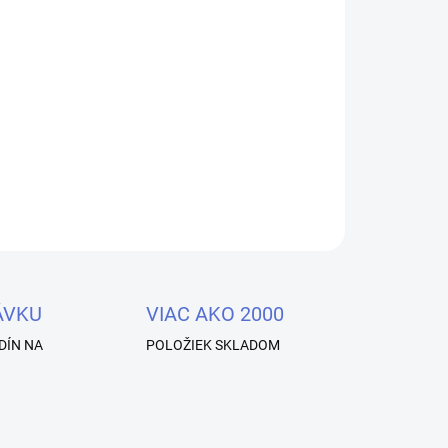
Pridať do košíka
loché mihalnice s cashmere efektom – s mäkkou
 pôsobí luxusne
OPÝTAŤ SA
STRÁŽIŤ
ÁVKU
VIAC AKO 2000
DÍN NA
POLOŽIEK SKLADOM