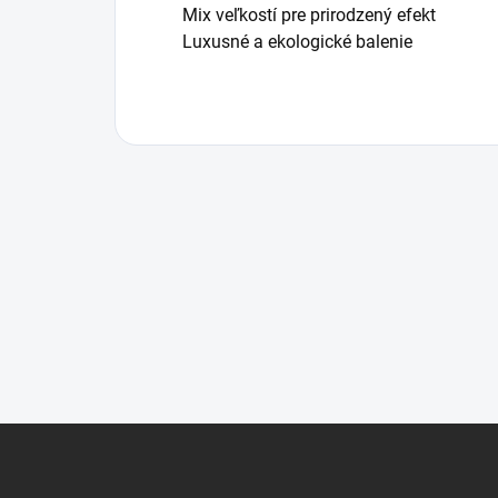
Mix veľkostí pre prirodzený efekt
Luxusné a ekologické balenie
Z
á
p