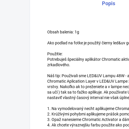
Popis
Obsah balenia: 1g
Ako podlad na fotke je použitý čierny led&uv gé
Použitie:
Potrebuješ špeciálny aplikátor Chromatic akti
zrkadlového.
Náš tip: Použivali sme LED&UV Lampu 48W - a
Chromatic Aplication Layer v LED&UV Lampe 3
vrstvy. Nakoľko ak to preženiete a v lampe nec
sa učí ) tak sa to ťažko aplikuje. Ak používat
nastaviť vlastný časový interval nie však úpln
1. Na vymodelovaný necht aplikujeme Chromat
2. Krúžívými pohybmi aplikujeme prášok pomo
3. Opaž nanesieme Chromatic Activator a dá
4. Ak chcete výraznejšiu farbu použite ako pod