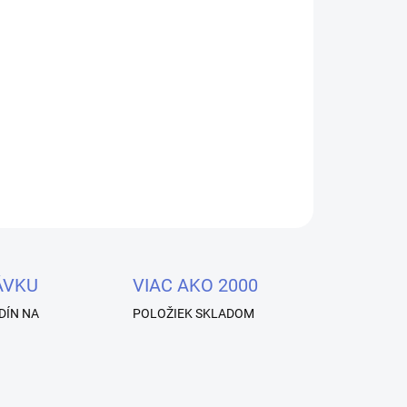
Pridať do košíka
ášok slúži na dosiahnutie zrkadlového efektu.
OPÝTAŤ SA
STRÁŽIŤ
ÁVKU
VIAC AKO 2000
DÍN NA
POLOŽIEK SKLADOM