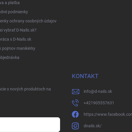
a a platba
dné podmienky
enky ochrany osobných údajov
si vybrať D-Nails.sk?
ráca s D-Nails.sk
k pojmov manikérky
objednávka
KONTAKT
ácie o nových produktoch na
info
@
d-nails.sk
+421905557631
https://www.facebook.com
dnails.sk/