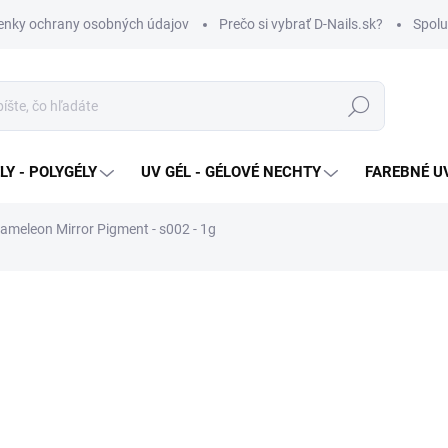
nky ochrany osobných údajov
Prečo si vybrať D-Nails.sk?
Spolu
Hľadať
Y - POLYGÉLY
UV GÉL - GÉLOVÉ NECHTY
FAREBNÉ UV
ameleon Mirror Pigment - s002 - 1g
€3,99
Jednotková
SKLADOM
cena:
MOŽNOSTI DORUČENIA