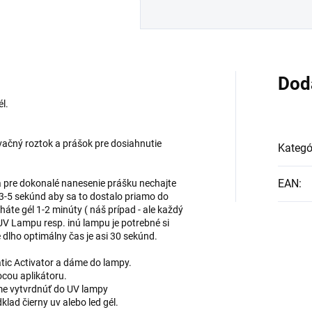
Dod
l.
vačný roztok a prášok pre dosiahnutie
Kategó
EAN
:
 pre dokonalé nanesenie prášku nechajte
-5 sekúnd aby sa to dostalo priamo do
háte gél 1-2 minúty ( náš prípad - ale každý
e UV Lampu resp. inú lampu je potrebné si
e dlho optimálny čas je asi 30 sekúnd.
ic Activator a dáme do lampy.
cou aplikátoru.
me vytvrdnúť do UV lampy
klad čierny uv alebo led gél.