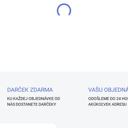
−
+
Chameleon mirror pigment pr
DETAILNÉ INFORMÁCIE
Uložiť
DARČEK ZDARMA
VAŠU OBJEDN
KU KAŽDEJ OBJEDNÁVKE OD
ODOŠLEME DO 24 HO
NÁS DOSTANETE DARČEKY
AKÚKOĽVEK ADRESU