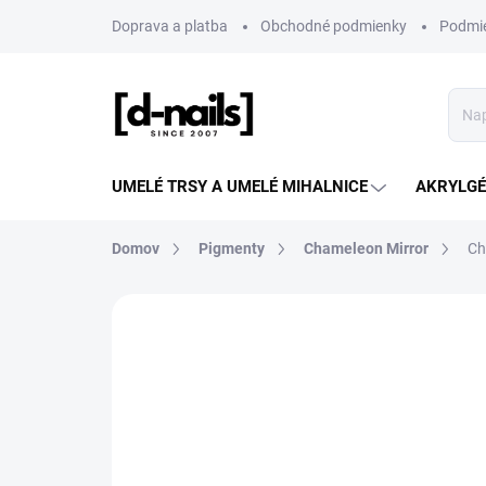
Prejsť
Doprava a platba
Obchodné podmienky
Podmie
na
obsah
UMELÉ TRSY A UMELÉ MIHALNICE
AKRYLGÉL
Domov
Pigmenty
Chameleon Mirror
Ch
ZNAČKA:
D-NAILS