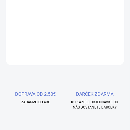
−
+
Pridať do košíka
Objavte dokonalý nástroj pre
rýchlu a precíznu modeláciu
nechtov
! Naše
DUAL STILETTO tipy - 12ks v sáčku
DETAILNÉ INFORMÁCIE
OPÝTAŤ SA
STRÁŽIŤ
Uložiť
DOPRAVA OD 2.50€
DARČEK ZDARMA
ZADARMO OD 49€
KU KAŽDEJ OBJEDNÁVKE OD
NÁS DOSTANETE DARČEKY