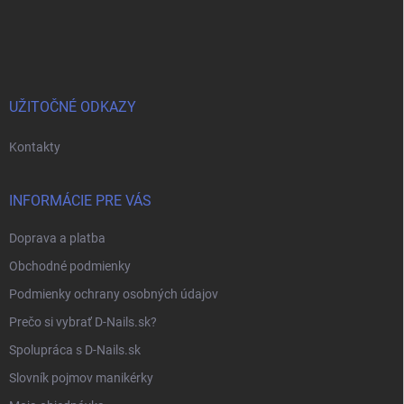
Z
á
p
ä
t
i
UŽITOČNÉ ODKAZY
e
Kontakty
INFORMÁCIE PRE VÁS
Doprava a platba
Obchodné podmienky
Podmienky ochrany osobných údajov
Prečo si vybrať D-Nails.sk?
Spolupráca s D-Nails.sk
Slovník pojmov manikérky