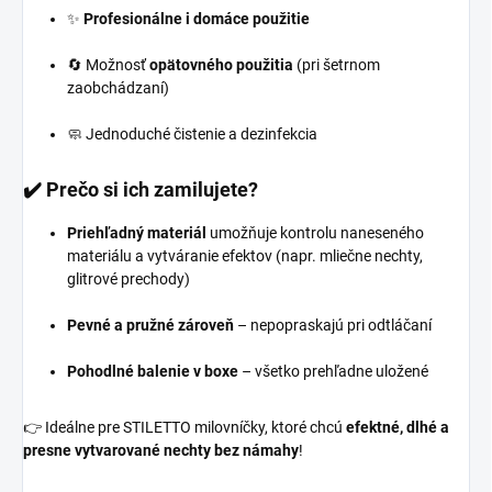
✨
Profesionálne i domáce použitie
🔄 Možnosť
opätovného použitia
(pri šetrnom
zaobchádzaní)
🧼 Jednoduché čistenie a dezinfekcia
✔️ Prečo si ich zamilujete?
Priehľadný materiál
umožňuje kontrolu naneseného
materiálu a vytváranie efektov (napr. mliečne nechty,
glitrové prechody)
Pevné a pružné zároveň
– nepopraskajú pri odtláčaní
Pohodlné balenie v boxe
– všetko prehľadne uložené
👉 Ideálne pre STILETTO milovníčky, ktoré chcú
efektné, dlhé a
presne vytvarované nechty bez námahy
!