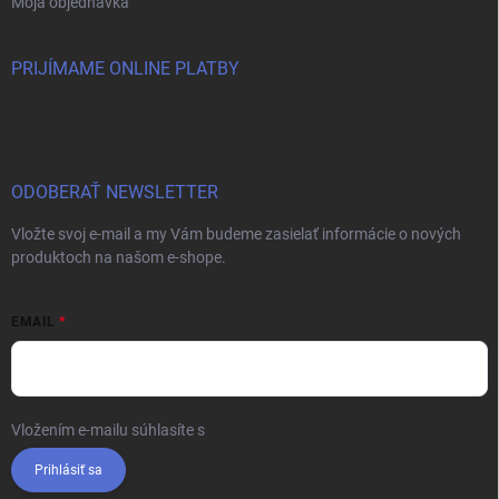
Moja objednávka
PRIJÍMAME ONLINE PLATBY
ODOBERAŤ NEWSLETTER
Vložte svoj e-mail a my Vám budeme zasielať informácie o nových
produktoch na našom e-shope.
EMAIL
Vložením e-mailu súhlasíte s
podmienkami ochrany osobných údajov
Prihlásiť sa