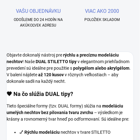
VAŠU OBJEDNÁVKU
VIAC AKO 2000
ODOŠLEME DO 24 HODÍN NA
POLOŽIEK SKLADOM
AKÚKOĽVEK ADRESU
Objavte dokonalý nástroj pre
rýchlu a precíznu modeláciu
nechtov
! Naše
DUAL STILETTO tipy
v elegantnom priehľadnom
prevedení sú ideálne pre použitie s
polygélom alebo akrylgélom
.
V balení nájdete
až 120 kusov
v rôznych veľkostiach – aby
dokonale sadli na každý necht.
🖤 Na čo slúžia DUAL tipy?
Tieto špeciálne formy (tzv. DUAL formy) slúžia na
modeláciu
umelých nechtov bez pilovania tvaru zvrchu
– výsledkom je
krásny a rovnomerný tvar hneď po odformovaní. Sú ideálne pre:
💅
Rýchlu modeláciu
nechtov v tvare STILETTO