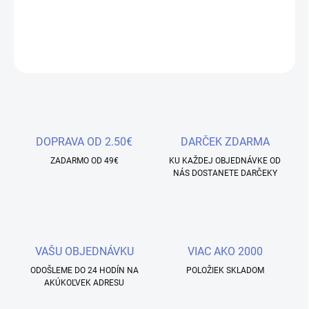
dokonalého chameleonového efektu.
DETAILNÉ INFORMÁCIE
OPÝTAŤ SA
STRÁŽIŤ
Uložiť
DOPRAVA OD 2.50€
DARČEK ZDARMA
ZADARMO OD 49€
KU KAŽDEJ OBJEDNÁVKE OD
NÁS DOSTANETE DARČEKY
VAŠU OBJEDNÁVKU
VIAC AKO 2000
ODOŠLEME DO 24 HODÍN NA
POLOŽIEK SKLADOM
AKÚKOĽVEK ADRESU