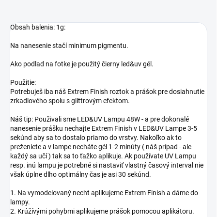
Obsah balenia: 1g:
Na nanesenie stačí minimum pigmentu.
Ako podlad na fotke je použitý čierny led&uv gél.
Použitie:
Potrebuješ iba náš Extrem Finish roztok a prášok pre dosiahnutie
zrkadlového spolu s glittrovým efektom.
Náš tip: Použivali sme LED&UV Lampu 48W - a pre dokonalé
nanesenie prášku nechajte Extrem Finish v LED&UV Lampe 3-5
sekúnd aby sa to dostalo priamo do vrstvy. Nakoľko ak to
preženiete a v lampe necháte gél 1-2 minúty ( náš prípad - ale
každý sa učí ) tak sa to ťažko aplikuje. Ak používate UV Lampu
resp. inú lampu je potrebné si nastaviť vlastný časový interval nie
však úplne dlho optimálny čas je asi 30 sekúnd.
1. Na vymodelovaný necht aplikujeme Extrem Finish a dáme do
lampy.
2. Krúžívými pohybmi aplikujeme prášok pomocou aplikátoru.