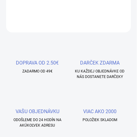
dokonalého chameleonového efektu s glitrami.
DETAILNÉ INFORMÁCIE
OPÝTAŤ SA
STRÁŽIŤ
Uložiť
DOPRAVA OD 2.50€
DARČEK ZDARMA
ZADARMO OD 49€
KU KAŽDEJ OBJEDNÁVKE OD
NÁS DOSTANETE DARČEKY
VAŠU OBJEDNÁVKU
VIAC AKO 2000
ODOŠLEME DO 24 HODÍN NA
POLOŽIEK SKLADOM
AKÚKOĽVEK ADRESU