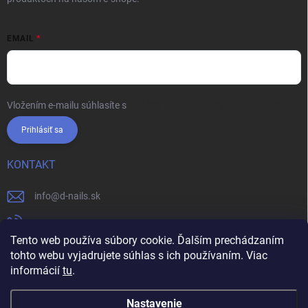
EMAIL
Vložením e-mailu súhlasíte s
podmienkami ochrany osobných údajov
Prihlásiť sa
KONTAKT
info
@
d-nails.sk
+421905557631
Tento web používa súbory cookie. Ďalším prechádzaním
https://www.facebook.com/dnails.sk/
tohto webu vyjadrujete súhlas s ich používaním. Viac
informácií
tu
.
dnails.sk/
Nastavenie