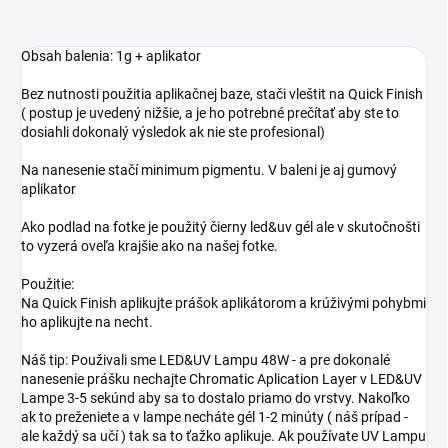
Obsah balenia: 1g + aplikator
Bez nutnosti použitia aplikačnej baze, stači vleštit na Quick Finish
( postup je uvedený nižšie, a je ho potrebné prečítať aby ste to
dosiahli dokonalý výsledok ak nie ste profesional)
Na nanesenie stačí minimum pigmentu. V baleni je aj gumový
aplikator
Ako podlad na fotke je použitý čierny led&uv gél ale v skutočnošti
to vyzerá oveľa krajšie ako na našej fotke.
Použitie:
Na Quick Finish aplikujte prášok aplikátorom a krúživými pohybmi
ho aplikujte na necht.
Náš tip: Použivali sme LED&UV Lampu 48W - a pre dokonalé
nanesenie prášku nechajte Chromatic Aplication Layer v LED&UV
Lampe 3-5 sekúnd aby sa to dostalo priamo do vrstvy. Nakoľko
ak to preženiete a v lampe necháte gél 1-2 minúty ( náš prípad -
ale každý sa učí ) tak sa to ťažko aplikuje. Ak používate UV Lampu