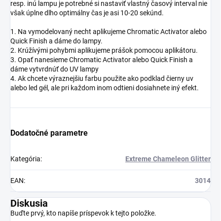
resp. inú lampu je potrebné si nastaviť vlastný časový interval nie
však úplne dlho optimálny čas je asi 10-20 sekúnd.
1. Na vymodelovaný necht aplikujeme Chromatic Activator alebo
Quick Finish a dáme do lampy.
2. Krúžívými pohybmi aplikujeme prášok pomocou aplikátoru.
3. Opať nanesieme Chromatic Activator alebo Quick Finish a
dáme vytvrdnúť do UV lampy
4. Ak chcete výraznejšiu farbu použite ako podklad čierny uv
alebo led gél, ale pri každom inom odtieni dosiahnete iný efekt.
Dodatočné parametre
Kategória
:
Extreme Chameleon Glitter
EAN
:
3014
Diskusia
Buďte prvý, kto napíše príspevok k tejto položke.