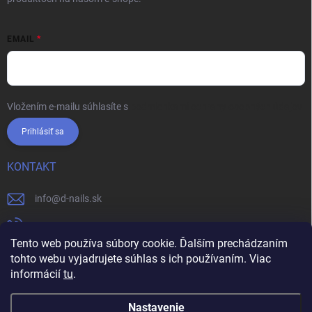
EMAIL
Vložením e-mailu súhlasíte s
podmienkami ochrany osobných údajov
Prihlásiť sa
KONTAKT
info
@
d-nails.sk
+421905557631
Tento web používa súbory cookie. Ďalším prechádzaním
https://www.facebook.com/dnails.sk/
tohto webu vyjadrujete súhlas s ich používaním. Viac
informácií
tu
.
dnails.sk/
Nastavenie