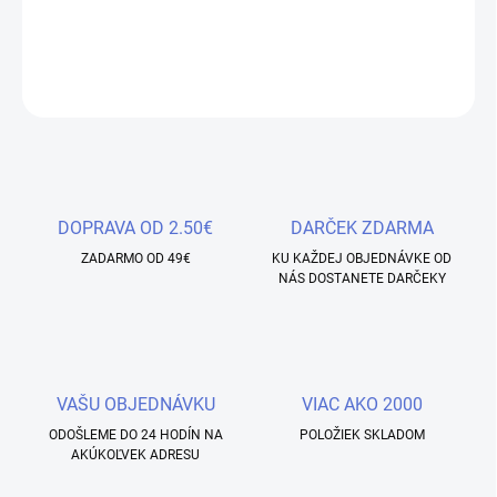
dokonalého chameleonového efektu s glitrami.
DETAILNÉ INFORMÁCIE
OPÝTAŤ SA
STRÁŽIŤ
Uložiť
DOPRAVA OD 2.50€
DARČEK ZDARMA
ZADARMO OD 49€
KU KAŽDEJ OBJEDNÁVKE OD
NÁS DOSTANETE DARČEKY
VAŠU OBJEDNÁVKU
VIAC AKO 2000
ODOŠLEME DO 24 HODÍN NA
POLOŽIEK SKLADOM
AKÚKOĽVEK ADRESU