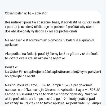
Obsah balenia: 1g + aplikator
Bez nutnosti použitia aplikačnej baze, stači vleštit na Quick Finish
( postup je uvedený nižšie, a je ho potrebné prečítať aby ste to
dosiahli dokonalý výsledok ak nie ste profesional)
Na nanesenie stačí minimum pigmentu. V baleni je aj gumový
aplikator
Ako podlad na fotke je použitý čierny led&uv gél ale v skutočnošti
to vyzerá oveľa krajšie ako na našej fotke.
Použitie:
Na Quick Finish aplikujte prášok aplikátorom a krúživými pohybmi
ho aplikujte na necht.
Náš tip: Použivali sme LED&UV Lampu 48W - a pre dokonalé
nanesenie prášku nechajte Chromatic Aplication Layer v LED&UV
Lampe 3-5 sekúnd aby sa to dostalo priamo do vrstvy. Nakoľko
ak to preženiete a v lampe necháte gél 1-2 minúty ( náš prípad -
ale každý sa učí ) tak sa to ťažko aplikuje. Ak používate UV Lampu