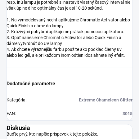
resp. inú lampu je potrebné si nastaviť vlastný časový interval nie
však úplne dlho optimálny čas je asi 10-20 sekúnd.
1. Na vymodelovaný necht aplikujeme Chromatic Activator alebo
Quick Finish a dáme do lampy.
2. Krúžívými pohybmi aplikujeme prášok pomocou aplikátoru.
3. Opať nanesieme Chromatic Activator alebo Quick Finish a
dáme vytvrdnúť do UV lampy
4. Ak chcete výraznejšiu farbu použite ako podklad čierny uv
alebo led gél, ale pri každom inom odtieni dosiahnete iný efekt.
Dodatočné parametre
Kategória
:
Extreme Chameleon Glitter
EAN
:
3015
Diskusia
Buďte prvý, kto napíše príspevok k tejto položke.