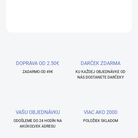
dokonalého chameleonového efektu s glitrami.
DETAILNÉ INFORMÁCIE
OPÝTAŤ SA
STRÁŽIŤ
Uložiť
DOPRAVA OD 2.50€
DARČEK ZDARMA
ZADARMO OD 49€
KU KAŽDEJ OBJEDNÁVKE OD
NÁS DOSTANETE DARČEKY
VAŠU OBJEDNÁVKU
VIAC AKO 2000
ODOŠLEME DO 24 HODÍN NA
POLOŽIEK SKLADOM
AKÚKOĽVEK ADRESU