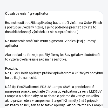
Obsah balenia: 1g + aplikator
Bez nutnosti použitia aplikačnej baze, stači vleštit na Quick Finish
( postup je uvedený nižšie, a je ho potrebné prečítať aby ste to
dosiahli dokonalý výsledok ak nie ste profesional)
Na nanesenie stačí minimum pigmentu. V baleni je aj gumový
aplikator
Ako podlad na fotke je použitý čierny led&uv gél ale v skutočnošti
to vyzerá oveľa krajšie ako na našej fotke.
Použitie:
Na Quick Finish aplikujte prášok aplikátorom a krúživými pohybmi
ho aplikujte na necht.
Náš tip: Použivali sme LED&UV Lampu 48W - a pre dokonalé
nanesenie prášku nechajte Chromatic Aplication Layer v LED&UV
Lampe 3-5 sekúnd aby sa to dostalo priamo do vrstvy. Nakoľko
ak to preženiete a v lampe necháte gél 1-2 minúty ( náš prípad -
ale každý sa učí ) tak sa to ťažko aplikuje. Ak používate UV Lampu