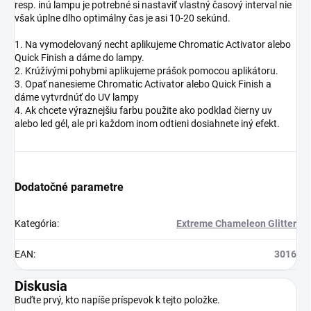
resp. inú lampu je potrebné si nastaviť vlastný časový interval nie
však úplne dlho optimálny čas je asi 10-20 sekúnd.
1. Na vymodelovaný necht aplikujeme Chromatic Activator alebo
Quick Finish a dáme do lampy.
2. Krúžívými pohybmi aplikujeme prášok pomocou aplikátoru.
3. Opať nanesieme Chromatic Activator alebo Quick Finish a
dáme vytvrdnúť do UV lampy
4. Ak chcete výraznejšiu farbu použite ako podklad čierny uv
alebo led gél, ale pri každom inom odtieni dosiahnete iný efekt.
Dodatočné parametre
Kategória
:
Extreme Chameleon Glitter
EAN
:
3016
Diskusia
Buďte prvý, kto napíše príspevok k tejto položke.