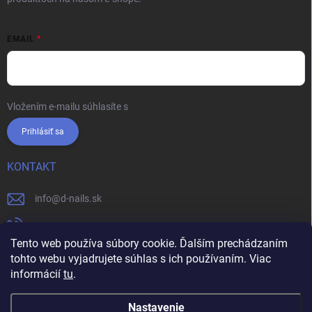
EMAIL
Vložením e-mailu súhlasíte s
podmienkami ochrany osobných údajov
Prihlásiť sa
KONTAKT
info
@
d-nails.sk
+421905557631
Tento web používa súbory cookie. Ďalším prechádzaním
https://www.facebook.com/dnails.sk/
tohto webu vyjadrujete súhlas s ich používaním. Viac
informácií
tu
.
dnails.sk/
Nastavenie