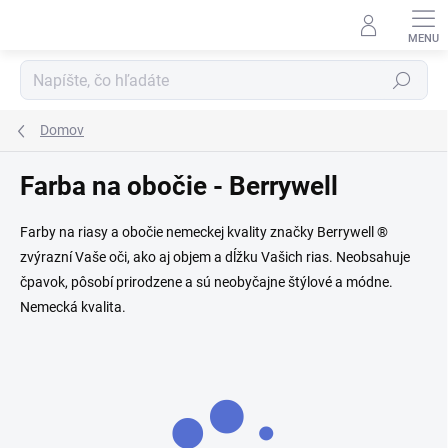
Prejsť
na
obsah
Hľadať
Domov
Farba na obočie - Berrywell
Farby na riasy a obočie nemeckej kvality značky Berrywell ®
zvýrazní Vaše oči, ako aj objem a dĺžku Vašich rias. Neobsahuje
čpavok, pôsobí prirodzene a sú neobyčajne štýlové a módne.
Nemecká kvalita.