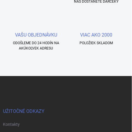
NÁS DOSTANETE DARČEKY
VAŠU OBJEDNÁVKU
VIAC AKO 2000
ODOŠLEME DO 24 HODÍN NA
POLOŽIEK SKLADOM
AKÚKOĽVEK ADRESU
Z
á
p
ä
t
i
UŽITOČNÉ ODKAZY
e
Kontakty