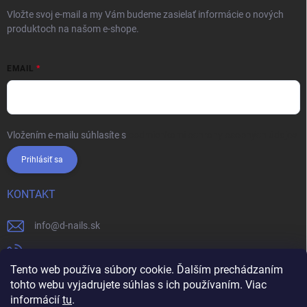
Vložte svoj e-mail a my Vám budeme zasielať informácie o nových
produktoch na našom e-shope.
EMAIL
Vložením e-mailu súhlasíte s
podmienkami ochrany osobných údajov
Prihlásiť sa
KONTAKT
info
@
d-nails.sk
+421905557631
Tento web používa súbory cookie. Ďalším prechádzaním
https://www.facebook.com/dnails.sk/
tohto webu vyjadrujete súhlas s ich používaním. Viac
informácií
tu
.
dnails.sk/