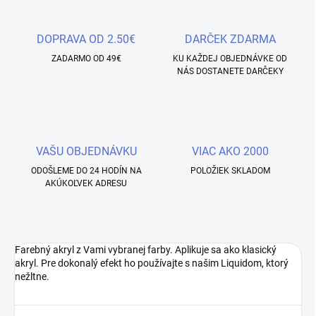
DOPRAVA OD 2.50€
DARČEK ZDARMA
ZADARMO OD 49€
KU KAŽDEJ OBJEDNÁVKE OD
NÁS DOSTANETE DARČEKY
VAŠU OBJEDNÁVKU
VIAC AKO 2000
ODOŠLEME DO 24 HODÍN NA
POLOŽIEK SKLADOM
AKÚKOĽVEK ADRESU
Farebný akryl z Vami vybranej farby. Aplikuje sa ako klasický
akryl. Pre dokonalý efekt ho používajte s našim Liquidom, ktorý
nežltne.