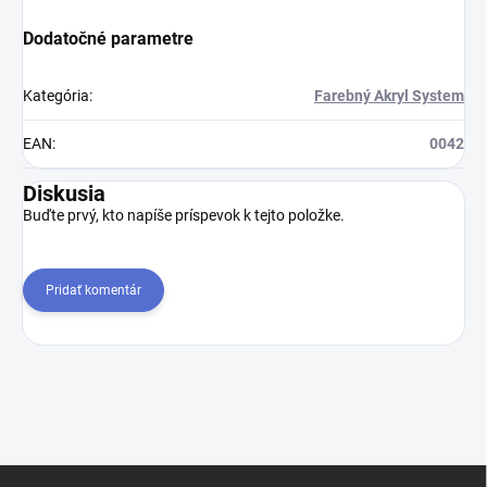
Dodatočné parametre
Kategória
:
Farebný Akryl System
EAN
:
0042
Diskusia
Buďte prvý, kto napíše príspevok k tejto položke.
Pridať komentár
Z