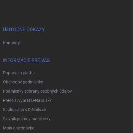
á
p
ä
t
i
UŽITOČNÉ ODKAZY
e
Kontakty
INFORMÁCIE PRE VÁS
Doprava a platba
Obchodné podmienky
Podmienky ochrany osobných údajov
Prečo si vybrať D-Nails.sk?
Spolupráca s D-Nails.sk
Slovník pojmov manikérky
Moja objednávka