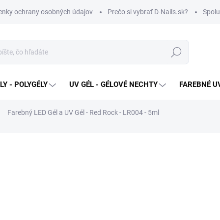
nky ochrany osobných údajov
Prečo si vybrať D-Nails.sk?
Spolu
Hľadať
Y - POLYGÉLY
UV GÉL - GÉLOVÉ NECHTY
FAREBNÉ UV
Farebný LED Gél a UV Gél - Red Rock - LR004 - 5ml
€3,60
Jednotková
SKLADOM
cena:
MOŽNOSTI DORUČENIA