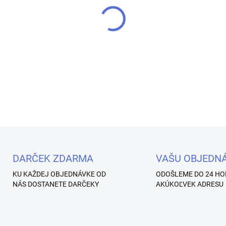
−
+
Nová červená séria LED&UV Gé
založené na špeciálne báze f
farbami. Spotrebujete minim
DETAILNÉ INFORMÁCIE
Uložiť
DARČEK ZDARMA
VAŠU OBJEDN
KU KAŽDEJ OBJEDNÁVKE OD
ODOŠLEME DO 24 HO
NÁS DOSTANETE DARČEKY
AKÚKOĽVEK ADRESU