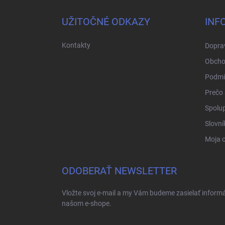
p
ä
UŽITOČNÉ ODKAZY
INF
t
i
Kontakty
Doprav
e
Obcho
Podmi
Prečo 
Spolup
Slovní
Moja 
ODOBERAŤ NEWSLETTER
Vložte svoj e-mail a my Vám budeme zasielať inform
našom e-shope.