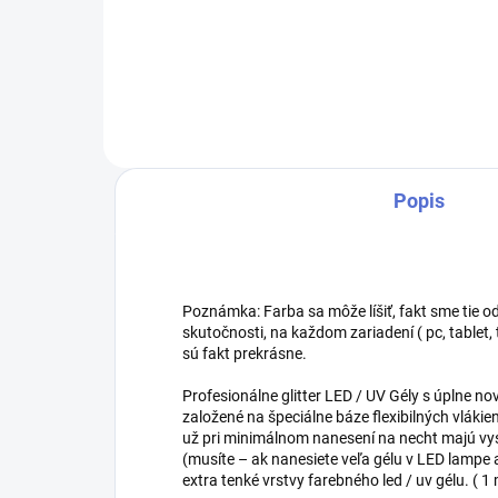
UV Gély. Sú založené na špeciálne
UV G
báze flexibilných vlákien a
báze
pigmentov s extra sýtymi
pig
farbami. Spotrebujete...
farb
Popis
Poznámka: Farba sa môže líšiť, fakt sme tie od
skutočnosti, na každom zariadení ( pc, tablet, te
sú fakt prekrásne.
Profesionálne glitter LED / UV Gély s úplne n
založené na špeciálne báze flexibilných vlákie
už pri minimálnom nanesení na necht majú v
(musíte – ak nanesiete veľa gélu v LED lamp
extra tenké vrstvy farebného led / uv gélu. ( 1