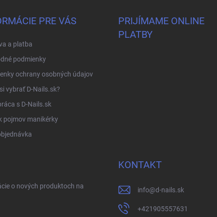
ORMÁCIE PRE VÁS
PRIJÍMAME ONLINE
PLATBY
a a platba
dné podmienky
enky ochrany osobných údajov
si vybrať D-Nails.sk?
ráca s D-Nails.sk
k pojmov manikérky
objednávka
KONTAKT
ácie o nových produktoch na
info
@
d-nails.sk
+421905557631