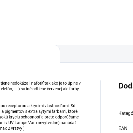
ély. Sú založené na špeciálne
Gélov - Profesionálne glitter L
 flexibilných vlákien a
UV Gély. Sú založené na špeci
mentov s extra sýtymi
báze flexibilných vlákien a
ami. Spotrebujete...
pigmentov s extra sýtymi
farbami. Spotrebujete...
tiene nedokázali nafotiť tak ako je to úplne v
Dod
lefón, ... ) sú iné odtiene červenej ale farby
ovou receptúrou a krycími vlastnosťami. Sú
n a pigmentov s extra sýtymi farbami, ktoré
Kategó
ysokú kryciu schopnosť a preto odporúčame
e ani v UV Lampe Vám nevytvrdne) nanášať
EAN
:
 max 2 vrstvy )