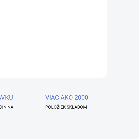
Pridať do košíka
lov - Profesionálne glitter LED / UV Gély. Sú
lexibilných vlákien a pigmentov s extra sýtymi
álne množstvo farebného gélu.
OPÝTAŤ SA
STRÁŽIŤ
ÁVKU
VIAC AKO 2000
DÍN NA
POLOŽIEK SKLADOM