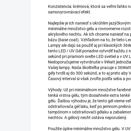
Konzistencia: krémová, ktorá sa veľmi ľahko 
samovyrovnávací efekt.
Najlepšie je ich naniesť s okrúhlim jazýčkovým
minimálne množstvo gélu a rovnomerne rozoti
akrylového nechtu. Ak ich chceme naniesť na p
bázu (base coat). Vzhľadom na to, že tieto Le
Lampy ale dajú sa použiť aj pri klasických 36W
tento LED / UV Gél poriadne vytvrdiť každu z
sekúnd pri priamom svelte LED svetiel a v U
Nedoporučujeme vytvrdnutie v 9Watt jednožia
Vašej lampy. Naša školiteľka pracuje s 36Wa
gély tvrdli aj do 300 sekúnd, a to aj preto aby
Časový interval si však zvoľte podľa seba a p
Výhody: Už pri minimálnom množstve farebnéh
tenká vrstva gélu, tým dosiahnete extra tenk
gélu. Ďalšou výhodou je, že tento gél vieme v
odstraňovača gél laku, keď po jemnom prebrú
tampónom v odstraňovači gélaku a zabalenom 
nechtov. A gélový necht ostáva neporušený.
Použite úplne minimálne množstvo gélu. V UV 