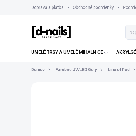
Prejsť
Doprava a platba
Obchodné podmienky
Podmie
na
obsah
UMELÉ TRSY A UMELÉ MIHALNICE
AKRYLGÉL
Domov
Farebné UV/LED Gély
Line of Red
ZNAČKA:
D-NAILS