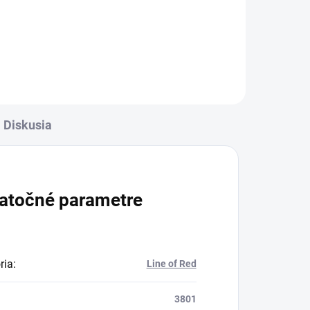
UV Gély. Sú založené na špeciálne
ED /
báze flexibilných vlákien a
álne
pigmentov s extra sýtymi
farbami. Spotrebujete...
Diskusia
atočné parametre
ria
:
Line of Red
3801