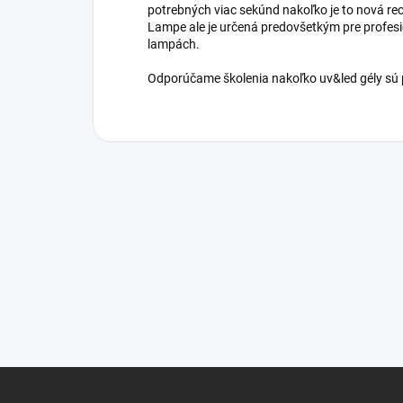
potrebných viac sekúnd nakoľko je to nová rece
Lampe ale je určená predovšetkým pre profesi
lampách.
Odporúčame školenia nakoľko uv&led gély sú p
Z
á