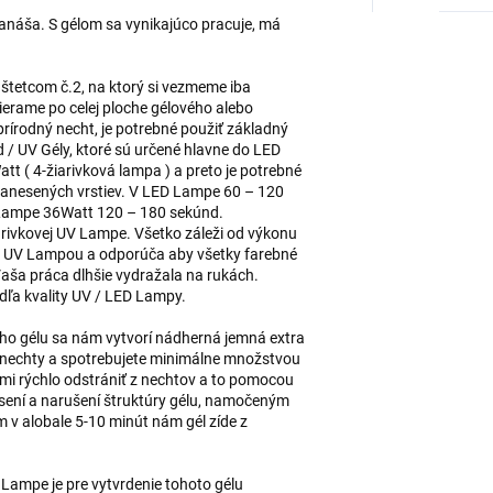
nanáša. S gélom sa vynikajúco pracuje, má
 štetcom č.2, na ktorý si vezmeme iba
erame po celej ploche gélového alebo
rírodný necht, je potrebné použiť základný
d / UV Gély, ktoré sú určené hlavne do LED
att ( 4-žiarivková lampa ) a preto je potrebné
 nanesených vrstiev. V LED Lampe 60 – 120
V Lampe 36Watt 120 – 180 sekúnd.
rivkovej UV Lampe. Všetko záleži od výkonu
tt UV Lampou a odporúča aby všetky farebné
 Vaša práca dlhšie vydražala na rukách.
odľa kvality UV / LED Lampy.
o gélu sa nám vytvorí nádherná jemná extra
é nechty a spotrebujete minimálne množstvou
eľmi rýchlo odstrániť z nechtov a to pomocou
sení a narušení štruktúry gélu, namočeným
v alobale 5-10 minút nám gél zíde z
Lampe je pre vytvrdenie tohoto gélu