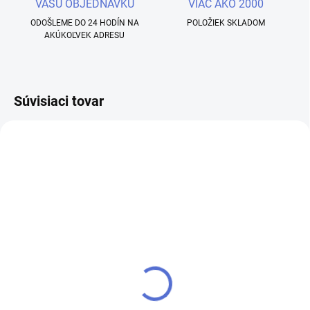
VAŠU OBJEDNÁVKU
VIAC AKO 2000
ODOŠLEME DO 24 HODÍN NA
POLOŽIEK SKLADOM
AKÚKOĽVEK ADRESU
Súvisiaci tovar
SKLADOM
SKLADOM
Farebný UV / LED Gél -
Farebný UV / LED Gél -
Madeleine - PS013 - 5g
Catharina - PS006 - 5g
€3,90
€3,90