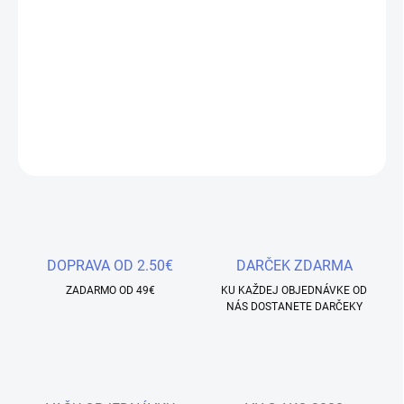
−
+
Pridať do košíka
Farebný UV / LED Gél - Estelle - PS014 - 5g
DETAILNÉ INFORMÁCIE
OPÝTAŤ SA
STRÁŽIŤ
Uložiť
DOPRAVA OD 2.50€
DARČEK ZDARMA
ZADARMO OD 49€
KU KAŽDEJ OBJEDNÁVKE OD
NÁS DOSTANETE DARČEKY