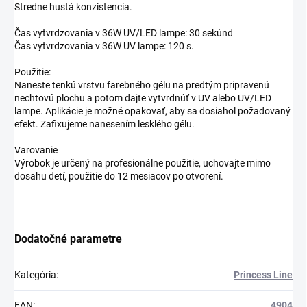
Stredne hustá konzistencia.
Čas vytvrdzovania v 36W UV/LED lampe: 30 sekúnd
Čas vytvrdzovania v 36W UV lampe: 120 s.
Použitie:
Naneste tenkú vrstvu farebného gélu na predtým pripravenú
nechtovú plochu a potom dajte vytvrdnúť v UV alebo UV/LED
lampe. Aplikácie je možné opakovať, aby sa dosiahol požadovaný
efekt. Zafixujeme nanesením lesklého gélu.
Varovanie
Výrobok je určený na profesionálne použitie, uchovajte mimo
dosahu detí, použitie do 12 mesiacov po otvorení.
Dodatočné parametre
Kategória
:
Princess Line
EAN
:
4904