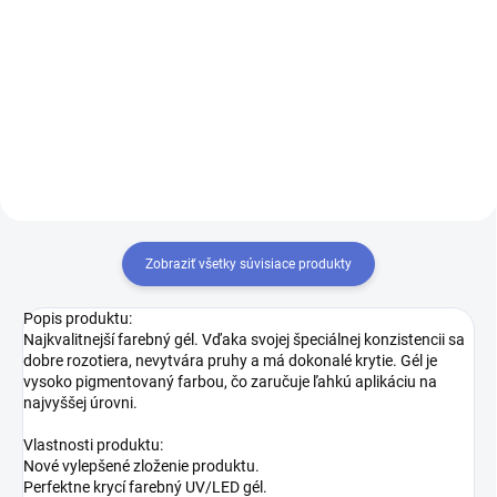
Do košíka
Do košíka
Farebný UV / LED Gél - Madeleine
Farebný UV / LED Gél - Catharina
- PS013 - 5g
- PS006 - 5g
Zobraziť všetky súvisiace produkty
Popis produktu:
Najkvalitnejší farebný gél. Vďaka svojej špeciálnej konzistencii sa
dobre rozotiera, nevytvára pruhy a má dokonalé krytie. Gél je
vysoko pigmentovaný farbou, čo zaručuje ľahkú aplikáciu na
najvyššej úrovni.
Vlastnosti produktu:
Nové vylepšené zloženie produktu.
Perfektne krycí farebný UV/LED gél.