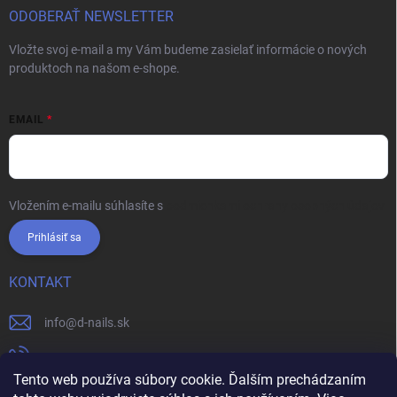
ODOBERAŤ NEWSLETTER
Vložte svoj e-mail a my Vám budeme zasielať informácie o nových
produktoch na našom e-shope.
EMAIL
Vložením e-mailu súhlasíte s
podmienkami ochrany osobných údajov
Prihlásiť sa
KONTAKT
info
@
d-nails.sk
+421905557631
Tento web používa súbory cookie. Ďalším prechádzaním
https://www.facebook.com/dnails.sk/