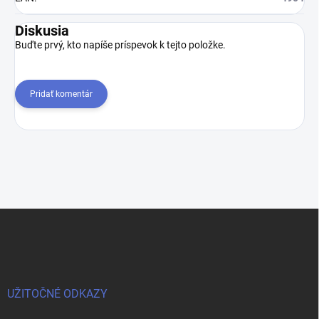
Diskusia
Buďte prvý, kto napíše príspevok k tejto položke.
Pridať komentár
Z
á
p
ä
t
i
UŽITOČNÉ ODKAZY
e