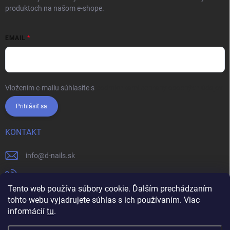
produktoch na našom e-shope.
EMAIL
Vložením e-mailu súhlasíte s
podmienkami ochrany osobných údajov
Prihlásiť sa
KONTAKT
info
@
d-nails.sk
+421905557631
Tento web používa súbory cookie. Ďalším prechádzaním
https://www.facebook.com/dnails.sk/
tohto webu vyjadrujete súhlas s ich používaním. Viac
informácií
tu
.
dnails.sk/