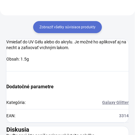
Zobraziť všetky súvisiace produkty
Vmiešať do UV Gélu alebo do akrylu. Je možné ho aplikovať aj na
necht a zafixovať vrchným lakom.
Obsah: 1.5g
Dodatočné parametre
Kategória
:
Galaxy Glitter
EAN
:
3314
Diskusia