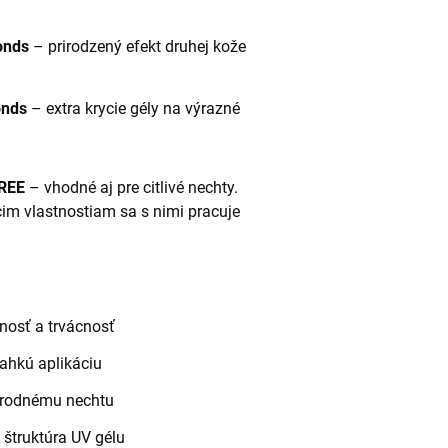
onds
– prirodzený efekt druhej kože
onds
– extra krycie gély na výrazné
.
FREE
– vhodné aj pre citlivé nechty.
im vlastnostiam sa s nimi pracuje
žnosť a trvácnosť
ahkú aplikáciu
prírodnému nechtu
 štruktúra UV gélu