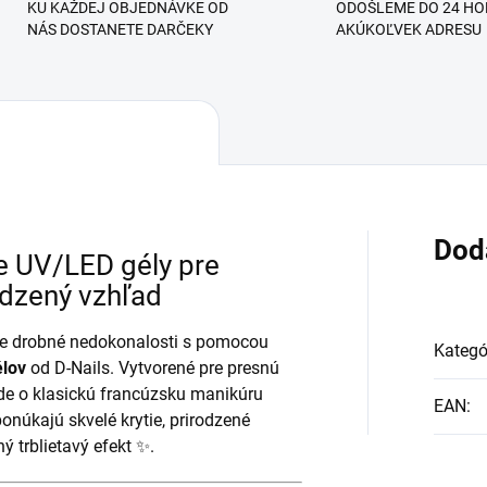
KU KAŽDEJ OBJEDNÁVKE OD
ODOŠLEME DO 24 HO
NÁS DOSTANETE DARČEKY
AKÚKOĽVEK ADRESU
Dod
 UV/LED gély pre
odzený vzhľad
yte drobné nedokonalosti s pomocou
Kategó
lov
od D-Nails. Vytvorené pre presnú
ide o klasickú francúzsku manikúru
EAN
:
ponúkajú skvelé krytie, prirodzené
ý trblietavý efekt ✨.