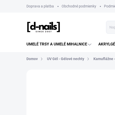
Prejsť
Doprava a platba
Obchodné podmienky
Podmie
na
obsah
UMELÉ TRSY A UMELÉ MIHALNICE
AKRYLGÉL
Domov
UV Gél - Gélové nechty
Kamuflážne 
ZNAČKA:
D-NAILS