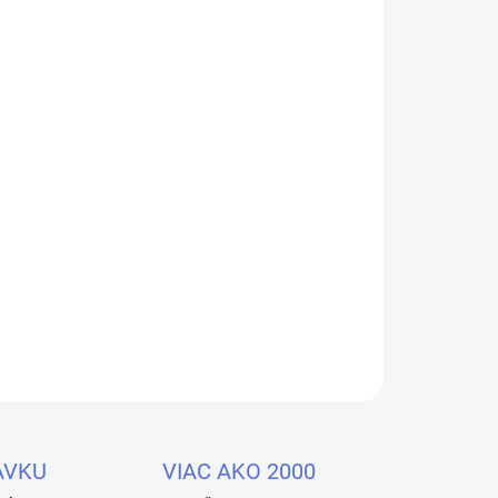
Pridať do košíka
 modelovací gél. Môže byť tiež použitý na
 nechtoch. Vhodné pre ohryzené nechty. Vysoko
edĺženie nechtového lôžka.
OPÝTAŤ SA
STRÁŽIŤ
ÁVKU
VIAC AKO 2000