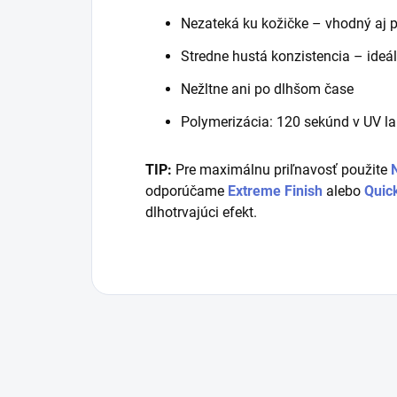
Nezateká ku kožičke – vhodný aj p
Stredne hustá konzistencia – ide
Nežltne ani po dlhšom čase
Polymerizácia: 120 sekúnd v UV l
TIP:
Pre maximálnu priľnavosť použite
odporúčame
Extreme Finish
alebo
Quick
dlhotrvajúci efekt.