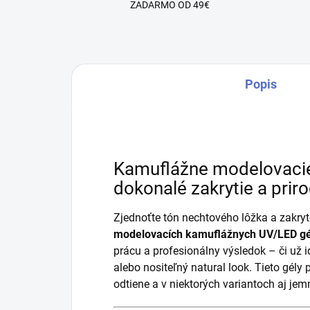
ZADARMO OD 49€
Popis
Kamuflážne modelovacie
dokonalé zakrytie a prir
Zjednoťte tón nechtového lôžka a zakr
modelovacích kamuflážnych UV/LED gé
prácu a profesionálny výsledok – či už 
alebo nositeľný natural look. Tieto gély 
odtiene a v niektorých variantoch aj jemn