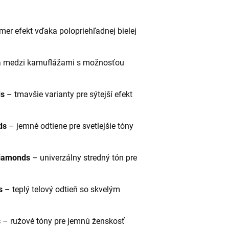
er efekt vďaka polopriehľadnej bielej
a medzi kamuflážami s možnosťou
ds
– tmavšie varianty pre sýtejší efekt
ds
– jemné odtiene pre svetlejšie tóny
iamonds
– univerzálny stredný tón pre
s
– teplý telový odtieň so skvelým
s
– ružové tóny pre jemnú ženskosť