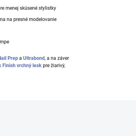
re menej skúsené stylistky
álna na presné modelovanie
ampe
Nail Prep
a
Ultrabond
, a na záver
 Finish vrchný lesk
pre žiarivý,