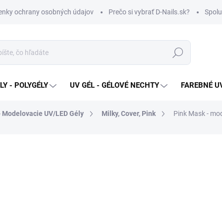
nky ochrany osobných údajov
Prečo si vybrať D-Nails.sk?
Spolu
Hľadať
Y - POLYGÉLY
UV GÉL - GÉLOVÉ NECHTY
FAREBNÉ UV
- Modelovacie UV/LED Gély
Milky, Cover, Pink
Pink Mask - mo
od
€5,90
Jednotková
ZVOĽTE VARIANT
cena:
VARIANT