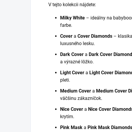
V tejto kolekcii nájdete:
Milky White
– ideálny na babyboom
farbe.
Cover
a
Cover Diamonds
– klasik
luxusného lesku.
Dark Cover
a
Dark Cover Diamon
a výrazné lôžko.
Light Cover
a
Light Cover Diamon
pleti.
Medium Cover
a
Medium Cover D
väčšinu zákazníčok.
Nice Cover
a
Nice Cover Diamond
krytím.
Pink Mask
a
Pink Mask Diamond