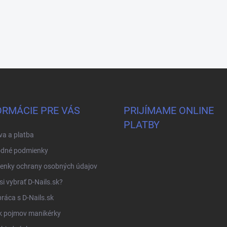
ORMÁCIE PRE VÁS
PRIJÍMAME ONLINE
PLATBY
a a platba
dné podmienky
enky ochrany osobných údajov
si vybrať D-Nails.sk?
ráca s D-Nails.sk
k pojmov manikérky