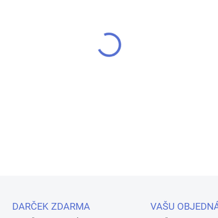
MOŽNOSTI DORUČENIA
−
+
Jedinečný kamuflážný UV/LED
zahladenie nedokonalostí na
krycí gél telovej farby na pr
DETAILNÉ INFORMÁCIE
Uložiť
DARČEK ZDARMA
VAŠU OBJEDN