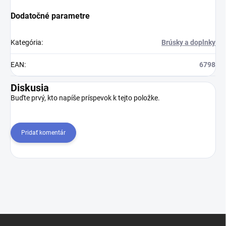
Dodatočné parametre
Kategória
:
Brúsky a doplnky
EAN
:
6798
Diskusia
Buďte prvý, kto napíše príspevok k tejto položke.
Pridať komentár
Z