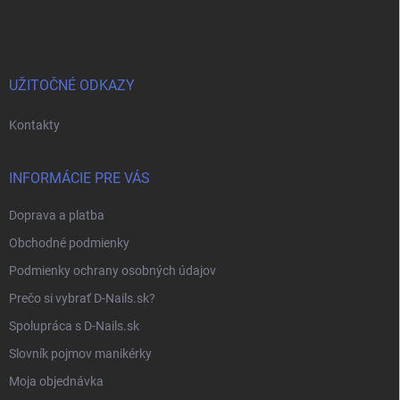
á
p
ä
t
i
UŽITOČNÉ ODKAZY
e
Kontakty
INFORMÁCIE PRE VÁS
Doprava a platba
Obchodné podmienky
Podmienky ochrany osobných údajov
Prečo si vybrať D-Nails.sk?
Spolupráca s D-Nails.sk
Slovník pojmov manikérky
Moja objednávka