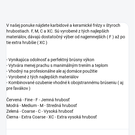
V našej ponuke nájdete karbidové a keramické frézy v štyroch
hrubostiach. F, M, C a XC. Sú vyrobené z tých najlepších
materiálov, dávajú dostatočný výber od najjemnejších ( F ) až po
tie extra hrubšie ( XC )
- Vynikajúca odolnosť a perfektný brúsny výkon
- Vytvára menej prachu s manimálným trením a teplom
- Vhodný na profesionálne ale aj domáce použitie
- Vyrobené z tých najlepších materiálov
- Kombinované ozubenie vhodné k obojstrannému brúseniu ( aj
pre ľavákov )
Červená - Fine - F - Jemná hrubosť
Modrá - Medium - M - Stredná hrubosť
Zelená - Coarse - C - Vysoká hrubosť
Čierna - Extra Coarse - XC - Extra vysoká hrubosť