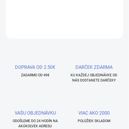
Keramický brúsny nástavec - 5 v 1 - Strieborný - XC - Extra Vysoká
hrubosť
DETAILNÉ INFORMÁCIE
OPÝTAŤ SA
STRÁŽIŤ
Uložiť
DOPRAVA OD 2.50€
DARČEK ZDARMA
ZADARMO OD 49€
KU KAŽDEJ OBJEDNÁVKE OD
NÁS DOSTANETE DARČEKY
VAŠU OBJEDNÁVKU
VIAC AKO 2000
ODOŠLEME DO 24 HODÍN NA
POLOŽIEK SKLADOM
AKÚKOĽVEK ADRESU