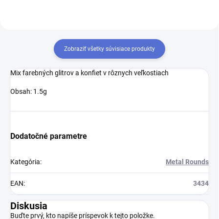
Zobraziť všetky súvisiace produkty
Mix farebných glitrov a konfiet v rôznych veľkostiach
Obsah: 1.5g
Dodatočné parametre
Kategória
:
Metal Rounds
EAN
:
3434
Diskusia
Buďte prvý, kto napíše príspevok k tejto položke.