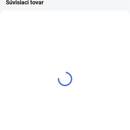
Súvisiaci tovar
SKLADOM
SKLADOM
Metal Rounds - 026 -
Metal Rounds - 018 -
1.5g
1.5g
€1,80
€1,80
Do košíka
Do košíka
Mix farebných glitrov a konfiet v
Mix farebných glitrov a konfiet v
rôznych veľkostiach
rôznych veľkostiach