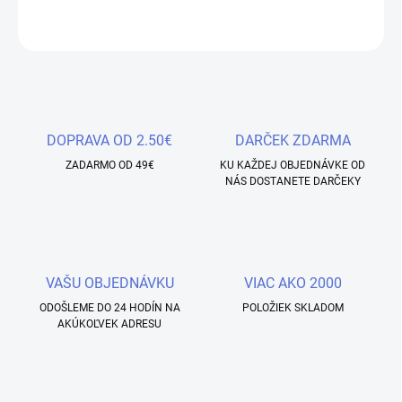
OPÝTAŤ SA
STRÁŽIŤ
Uložiť
DOPRAVA OD 2.50€
DARČEK ZDARMA
ZADARMO OD 49€
KU KAŽDEJ OBJEDNÁVKE OD
NÁS DOSTANETE DARČEKY
VAŠU OBJEDNÁVKU
VIAC AKO 2000
ODOŠLEME DO 24 HODÍN NA
POLOŽIEK SKLADOM
AKÚKOĽVEK ADRESU