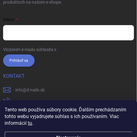
produktoch na našom e-shope.
EMAIL
Vložením e-mailu súhlasíte s
podmienkami ochrany osobných údajov
Prihlásiť sa
KONTAKT
info
@
d-nails.sk
+421905557631
Tento web používa súbory cookie. Ďalším prechádzaním
https://www.facebook.com/dnails.sk/
tohto webu vyjadrujete súhlas s ich používaním. Viac
informácií
tu
.
dnails.sk/