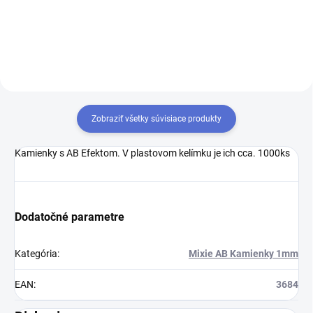
1000ks
1000ks
Zobraziť všetky súvisiace produkty
Kamienky s AB Efektom. V plastovom kelímku je ich cca. 1000ks
Dodatočné parametre
Kategória
:
Mixie AB Kamienky 1mm
EAN
:
3684