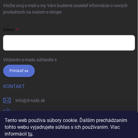
Vložte svoj e-mail a my Vám budeme zasielať informácie o nových
produktoch na našom e-shope.
EMAIL
Vložením e-mailu súhlasíte s
podmienkami ochrany osobných údajov
Prihlásiť sa
KONTAKT
info
@
d-nails.sk
+421905557631
Tento web používa súbory cookie. Ďalším prechádzaním
https://www.facebook.com/dnails.sk/
tohto webu vyjadrujete súhlas s ich používaním. Viac
informácií
tu
.
dnails.sk/