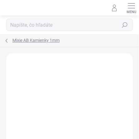
Prejsť
na
obsah
Hľadať
Mixie AB Kamienky 1mm
ZNAČKA:
D-NAILS