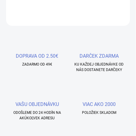
DETAILNÉ INFORMÁCIE
OPÝTAŤ SA
STRÁŽIŤ
Uložiť
DOPRAVA OD 2.50€
DARČEK ZDARMA
ZADARMO OD 49€
KU KAŽDEJ OBJEDNÁVKE OD
NÁS DOSTANETE DARČEKY
VAŠU OBJEDNÁVKU
VIAC AKO 2000
ODOŠLEME DO 24 HODÍN NA
POLOŽIEK SKLADOM
AKÚKOĽVEK ADRESU