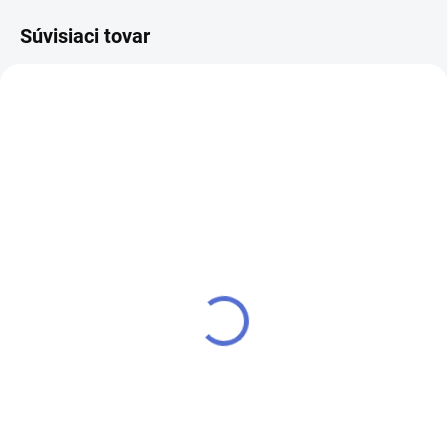
Súvisiaci tovar
VYPREDANÉ
SKLADOM
Mixie AB kamienky na
Mixie AB kamienky na
nechty 1mm - 1000ks -
nechty 1mm - 1000ks -
011
009
€4,80
€4,80
Detail
Do košíka
Kamienky s AB Efektom. V
Kamienky s AB Efektom. V
plastovom kelímku je ich cca.
plastovom kelímku je ich cca.