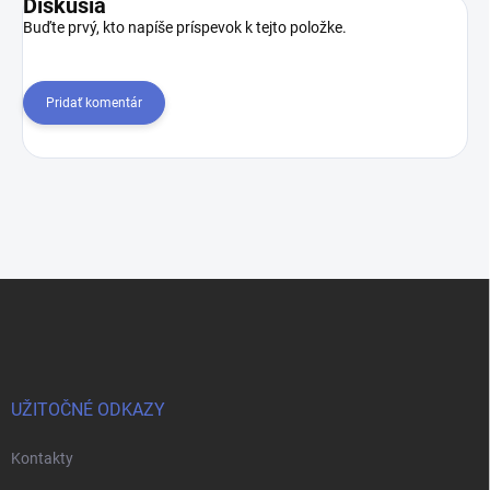
Diskusia
Buďte prvý, kto napíše príspevok k tejto položke.
Pridať komentár
Z
á
p
ä
t
i
UŽITOČNÉ ODKAZY
e
Kontakty