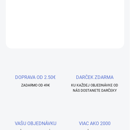
−
+
Pridať do košíka
Nechtová forma - LadyBug - 500ks
DETAILNÉ INFORMÁCIE
OPÝTAŤ SA
STRÁŽIŤ
Uložiť
DOPRAVA OD 2.50€
DARČEK ZDARMA
ZADARMO OD 49€
KU KAŽDEJ OBJEDNÁVKE OD
NÁS DOSTANETE DARČEKY
VAŠU OBJEDNÁVKU
VIAC AKO 2000