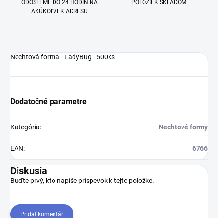
ODOŠLEME DO 24 HODÍN NA
POLOŽIEK SKLADOM
AKÚKOĽVEK ADRESU
Nechtová forma - LadyBug - 500ks
Dodatočné parametre
Kategória
:
Nechtové formy
EAN
:
6766
Diskusia
Buďte prvý, kto napíše príspevok k tejto položke.
Pridať komentár