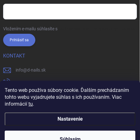
Vložením e-mailu súhlasíte s
podmienkami ochrany osobných údajov
Prihlásiť sa
KONTAKT
info
@
d-nails.sk
+421905557631
Tento web používa súbory cookie. Ďalším prechádzaním
https://www.facebook.com/dnails.sk/
tohto webu vyjadrujete súhlas s ich používaním. Viac
informácií
tu
.
dnails.sk/
Nastavenie
Copyright 2026
d-nails.sk
. Všetky práva vyhradené.
Pri nákupe UV/LED gélov nad 100€ získate 1x 50g gél
Súhlasím