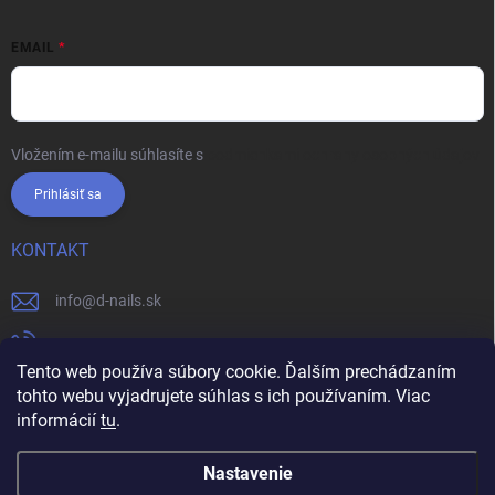
EMAIL
Vložením e-mailu súhlasíte s
podmienkami ochrany osobných údajov
Prihlásiť sa
KONTAKT
info
@
d-nails.sk
+421905557631
Tento web používa súbory cookie. Ďalším prechádzaním
https://www.facebook.com/dnails.sk/
tohto webu vyjadrujete súhlas s ich používaním. Viac
informácií
tu
.
dnails.sk/
Nastavenie