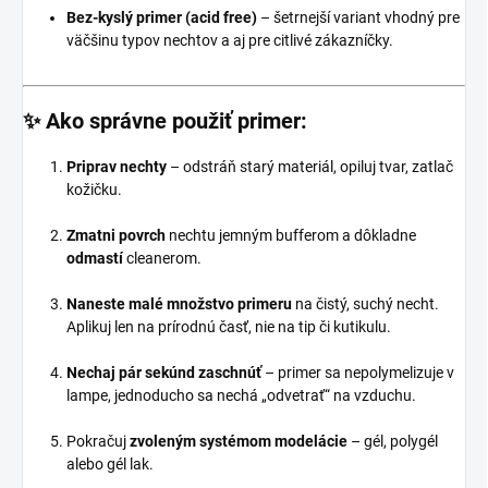
Bez-kyslý primer (acid free)
– šetrnejší variant vhodný pre
väčšinu typov nechtov a aj pre citlivé zákazníčky.
✨
Ako správne použiť primer:
Priprav nechty
– odstráň starý materiál, opiluj tvar, zatlač
kožičku.
Zmatni povrch
nechtu jemným bufferom a dôkladne
odmastí
cleanerom.
Naneste malé množstvo primeru
na čistý, suchý necht.
Aplikuj len na prírodnú časť, nie na tip či kutikulu.
Nechaj pár sekúnd zaschnúť
– primer sa nepolymelizuje v
lampe, jednoducho sa nechá „odvetrať“ na vzduchu.
Pokračuj
zvoleným systémom modelácie
– gél, polygél
alebo gél lak.