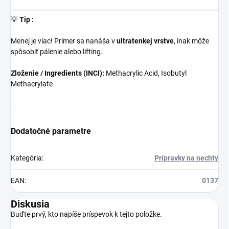
💡
Tip :
Menej je viac! Primer sa nanáša v
ultratenkej vrstve
, inak môže
spôsobiť pálenie alebo lifting.
Zloženie / Ingredients (INCI):
Methacrylic Acid, Isobutyl
Methacrylate
Dodatočné parametre
Kategória
:
Prípravky na nechty
EAN
:
0137
Diskusia
Buďte prvý, kto napíše príspevok k tejto položke.