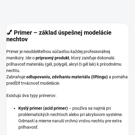
💅
Primer – základ úspešnej modelácie
nechtov
Primer je neoddeliteľnou súčasťou každej profesionálnej
manikúry. Ide o
prípravný produkt
, ktorý zaisťuje dokonalú
priľnavosť materiálu (gél, polygél, akryl či gél lak) k prírodnému
nechtu.
Zabraňuje
odlupovaniu, zdvíhaniu materiálu (liftingu)
a pomáha
predĺžiť trvácnosť modelácie.
Existujú dva typy primerov:
Kyslý primer (acid primer)
– používa sa najmä pri
problematických nechtoch alebo pri akrylovom systéme.
Odmastí a mierne naruší vrchnú vrstvu nechtu pre extra
priľnavosť.