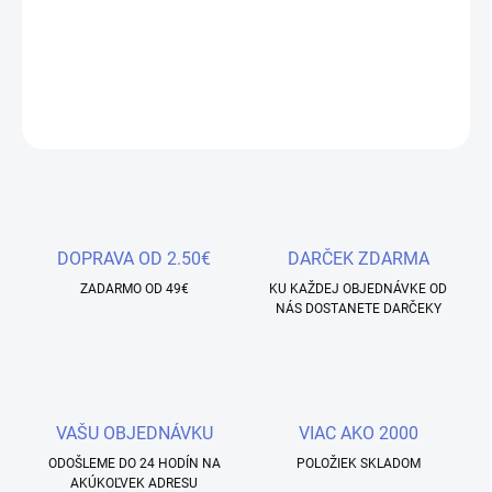
Ide o
prípravný produkt
, ktorý zaisťuje dokonalú priľnavosť
materiálu (gél, polygél, akryl či gél lak) k prírodnému nechtu.
DETAILNÉ INFORMÁCIE
OPÝTAŤ SA
STRÁŽIŤ
Uložiť
DOPRAVA OD 2.50€
DARČEK ZDARMA
ZADARMO OD 49€
KU KAŽDEJ OBJEDNÁVKE OD
NÁS DOSTANETE DARČEKY
VAŠU OBJEDNÁVKU
VIAC AKO 2000
ODOŠLEME DO 24 HODÍN NA
POLOŽIEK SKLADOM
AKÚKOĽVEK ADRESU