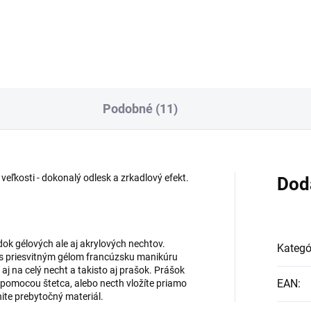
lom tipe. Je základným
jednofázový a vôbec nepáli.
m v troj-fázovej modelácii UV
Stredne hustý. Určený pre LED
om ako druhá vrstva.
aj UV Lampy. Najoblúbenejší.
Podobné (11)
 veľkosti - dokonalý odlesk a zrkadlový efekt.
Dod
ok gélových ale aj akrylových nechtov.
Kategó
te s priesvitným gélom francúzsku manikúru
 aj na celý necht a takisto aj prašok. Prášok
EAN
:
 pomocou štetca, alebo necth vložíte priamo
ite prebytočný materiál.