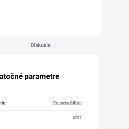
prírodnému nechtu ale aj k tipu.
 ale
Nepáli a nežltne.
Diskusia
atočné parametre
ria
:
Princess Glitter
6721