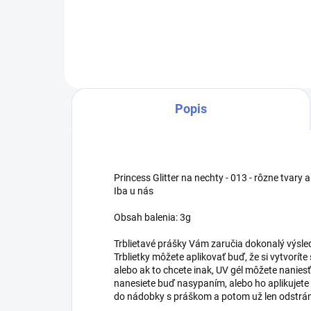
prírodnému nechtu ale aj k tipu.
ume
Nepáli a nežltne.
prvo
Gél
Popis
Princess Glitter na nechty - 013 - rôzne tvary a
Iba u nás
Obsah balenia: 3g
Trblietavé prášky Vám zaručia dokonalý výsled
Trblietky môžete aplikovať buď, že si vytvorí
alebo ak to chcete inak, UV gél môžete naniesť
nanesiete buď nasypaním, alebo ho aplikujete
do nádobky s práškom a potom už len odstrán