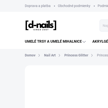
Prejsť
Doprava a platba
Obchodné podmienky
Podmie
na
obsah
UMELÉ TRSY A UMELÉ MIHALNICE
AKRYLGÉL
Domov
Nail Art
Princess Glitter
Princes
ZNAČKA:
D-NAILS