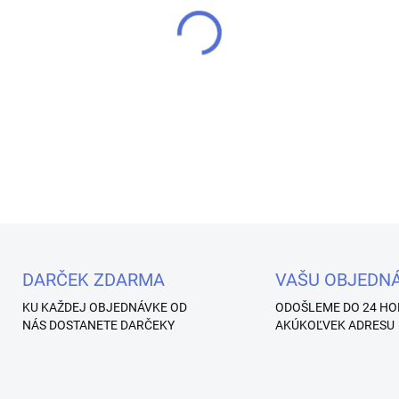
−
+
Princess Glitter na nechty - 0
zrkadlový efekt. Iba u nás
DETAILNÉ INFORMÁCIE
Uložiť
DARČEK ZDARMA
VAŠU OBJEDN
KU KAŽDEJ OBJEDNÁVKE OD
ODOŠLEME DO 24 HO
NÁS DOSTANETE DARČEKY
AKÚKOĽVEK ADRESU