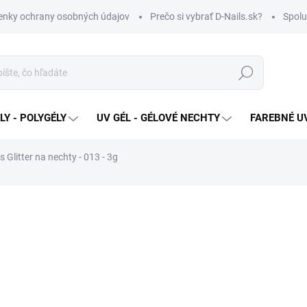
nky ochrany osobných údajov
Prečo si vybrať D-Nails.sk?
Spolu
Hľadať
Y - POLYGÉLY
UV GÉL - GÉLOVÉ NECHTY
FAREBNÉ UV
s Glitter na nechty - 013 - 3g
€2,90
€1,70
Jednotková
SKLADOM
cena:
MOŽNOSTI DORUČENIA