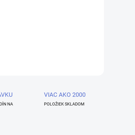
Pridať do košíka
13 - rôzne tvary a veľkosti - dokonalý odlesk a
OPÝTAŤ SA
STRÁŽIŤ
ÁVKU
VIAC AKO 2000
DÍN NA
POLOŽIEK SKLADOM