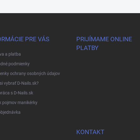
ORMÁCIE PRE VÁS
PRIJÍMAME ONLINE
PLATBY
a a platba
dné podmienky
enky ochrany osobných údajov
si vybrať D-Nails.sk?
ráca s D-Nails.sk
k pojmov manikérky
objednávka
KONTAKT