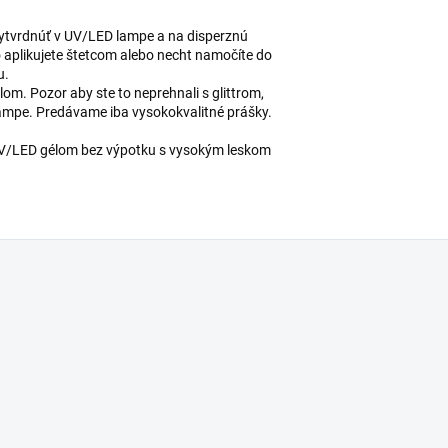
ytvrdnúť v UV/LED lampe a na disperznú
 aplikujete štetcom alebo necht namočíte do
u.
m. Pozor aby ste to neprehnali s glittrom,
mpe. Predávame iba vysokokvalitné prášky.
 UV/LED gélom bez výpotku s vysokým leskom