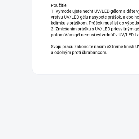
Použitie:
1. Vymodelujete necht UV/LED gélom a dáte v
vrstvu UV/LED gélu nasypete prášok, alebo ho
kelímku s práškom. Prášok musí isť do výpotk
2. Zmiešaním prášku s UV/LED priesvitným gélo
potom Vám gél nemusí vytvrdnúť v UV/LED La
Svoju prácu zakončíte našim eXtreme finish
a odolným proti škrabancom.