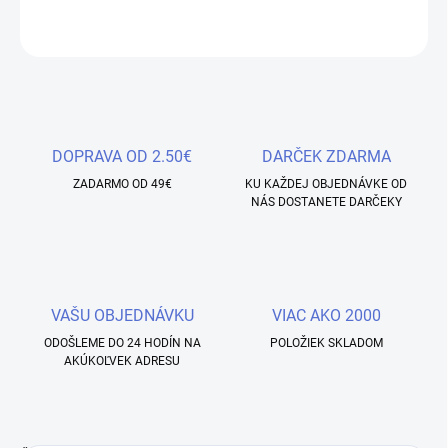
OPÝTAŤ SA
STRÁŽIŤ
Uložiť
DOPRAVA OD 2.50€
DARČEK ZDARMA
ZADARMO OD 49€
KU KAŽDEJ OBJEDNÁVKE OD
NÁS DOSTANETE DARČEKY
VAŠU OBJEDNÁVKU
VIAC AKO 2000
ODOŠLEME DO 24 HODÍN NA
POLOŽIEK SKLADOM
AKÚKOĽVEK ADRESU