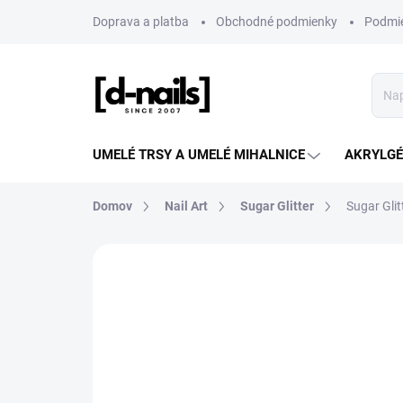
Prejsť
Doprava a platba
Obchodné podmienky
Podmie
na
obsah
UMELÉ TRSY A UMELÉ MIHALNICE
AKRYLGÉL
Domov
Nail Art
Sugar Glitter
Sugar Glit
ZNAČKA:
D-NAILS