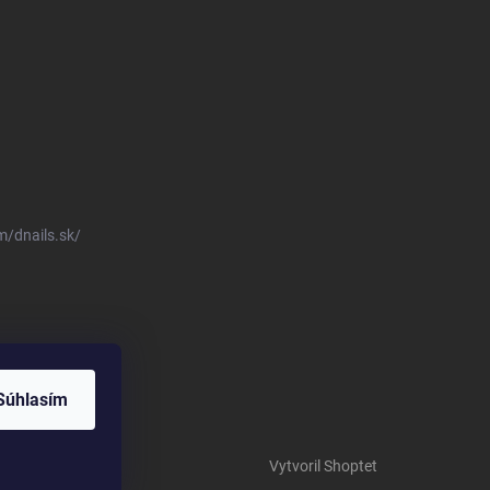
/dnails.sk/
Súhlasím
Vytvoril Shoptet