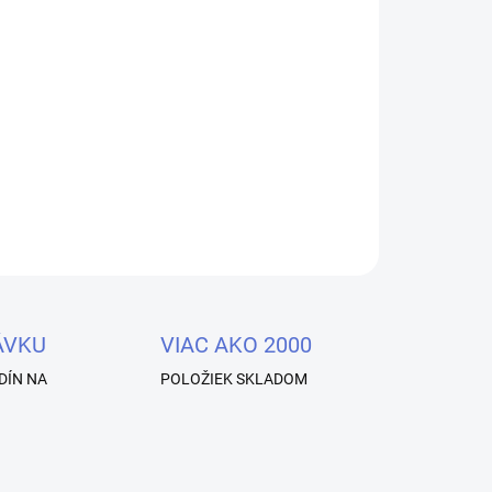
Pridať do košíka
fekt na Vašich nechtoch.
OPÝTAŤ SA
STRÁŽIŤ
ÁVKU
VIAC AKO 2000
DÍN NA
POLOŽIEK SKLADOM