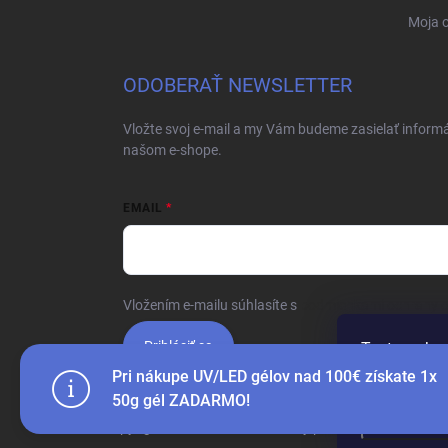
Moja 
ODOBERAŤ NEWSLETTER
Vložte svoj e-mail a my Vám budeme zasielať inform
našom e-shope.
EMAIL
Vložením e-mailu súhlasíte s
podmienkami ochrany 
Prihlásiť sa
Tento web p
webu vyjadru
Pri nákupe UV/LED gélov nad 100€ získate 1x
50g gél ZADARMO!
Nastaven
Copyright 2026
d-nails.sk
. Všetky práva vyhradené.