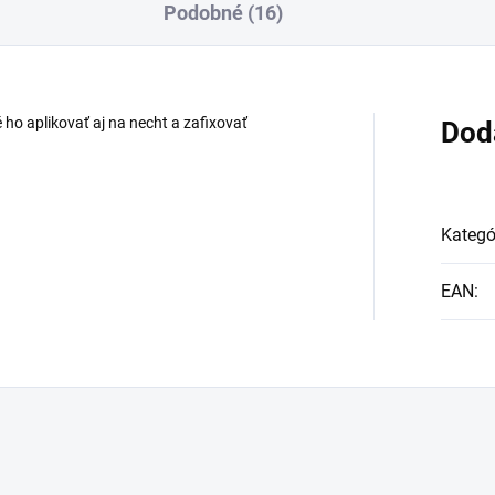
Podobné (16)
ho aplikovať aj na necht a zafixovať
Dod
Kategó
EAN
: