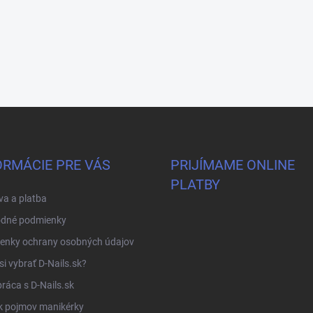
ORMÁCIE PRE VÁS
PRIJÍMAME ONLINE
PLATBY
a a platba
dné podmienky
enky ochrany osobných údajov
si vybrať D-Nails.sk?
ráca s D-Nails.sk
k pojmov manikérky