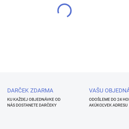
−
+
Vytvorte si dokonalý sugar e
DETAILNÉ INFORMÁCIE
Uložiť
DARČEK ZDARMA
VAŠU OBJEDN
KU KAŽDEJ OBJEDNÁVKE OD
ODOŠLEME DO 24 HO
NÁS DOSTANETE DARČEKY
AKÚKOĽVEK ADRESU