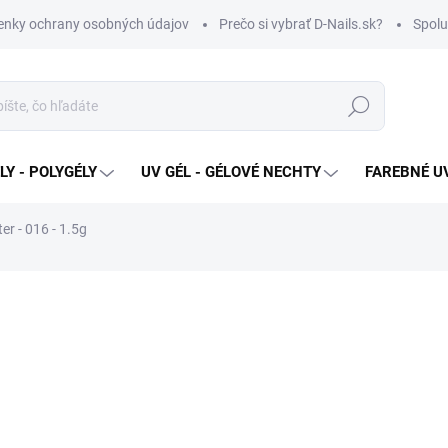
nky ochrany osobných údajov
Prečo si vybrať D-Nails.sk?
Spolu
Hľadať
Y - POLYGÉLY
UV GÉL - GÉLOVÉ NECHTY
FAREBNÉ UV
ter - 016 - 1.5g
€1,80
Jednotková
SKLADOM
cena:
MOŽNOSTI DORUČENIA