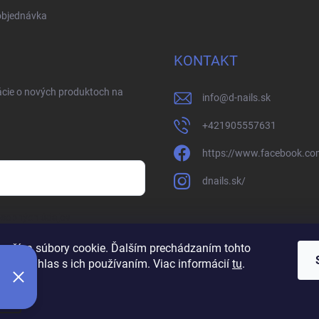
objednávka
KONTAKT
ácie o nových produktoch na
info
@
d-nails.sk
+421905557631
https://www.facebook.com
dnails.sk/
osobných údajov
oužíva súbory cookie. Ďalším prechádzaním tohto
jete súhlas s ich používaním. Viac informácií
tu
.
ie