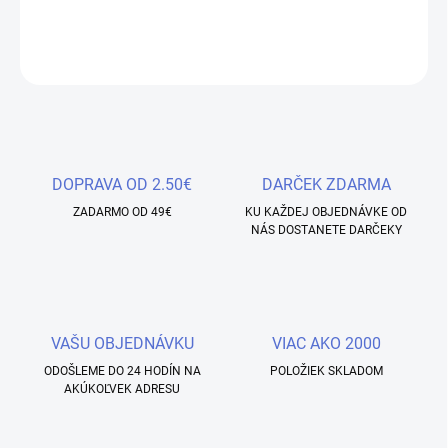
DETAILNÉ INFORMÁCIE
OPÝTAŤ SA
STRÁŽIŤ
Uložiť
DOPRAVA OD 2.50€
DARČEK ZDARMA
ZADARMO OD 49€
KU KAŽDEJ OBJEDNÁVKE OD
NÁS DOSTANETE DARČEKY
VAŠU OBJEDNÁVKU
VIAC AKO 2000
ODOŠLEME DO 24 HODÍN NA
POLOŽIEK SKLADOM
AKÚKOĽVEK ADRESU