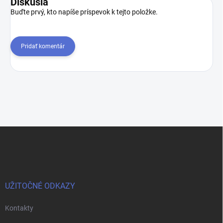
Diskusia
Buďte prvý, kto napíše príspevok k tejto položke.
Pridať komentár
Z
á
p
ä
t
i
UŽITOČNÉ ODKAZY
e
Kontakty