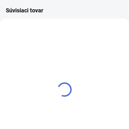
Súvisiaci tovar
SKLADOM
SKLADOM
Svietiace Neónové
Svietiace Neónové
Kamienky - Neon Violet -
Kamienky - Neon Blue -
500ks v boxe
500ks v boxe
€3,90
€3,90
Do košíka
Do košíka
Svietiace neónové kamienky,
Svietiace neónové kamienky,
ktoré svietia pod UV svetlom.
ktoré svietia pod UV svetlom.