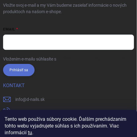
Vložte svoj e-mail a my Vám budeme zasielať informácie o nových
produktoch na našom e-shope.
EMAIL
Vložením e-mailu súhlasíte s
podmienkami ochrany osobných údajov
Prihlásiť sa
KONTAKT
info
@
d-nails.sk
+421905557631
Tento web používa súbory cookie. Ďalším prechádzaním
https://www.facebook.com/dnails.sk/
tohto webu vyjadrujete súhlas s ich používaním. Viac
informácií
tu
.
dnails.sk/