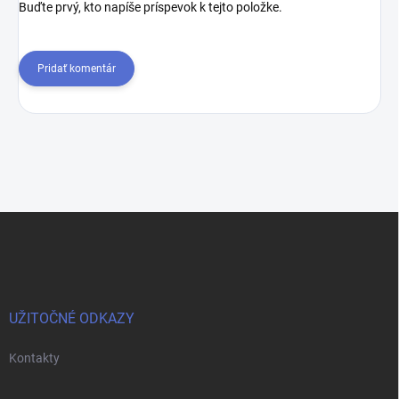
Buďte prvý, kto napíše príspevok k tejto položke.
Pridať komentár
Z
á
p
ä
t
i
UŽITOČNÉ ODKAZY
e
Kontakty