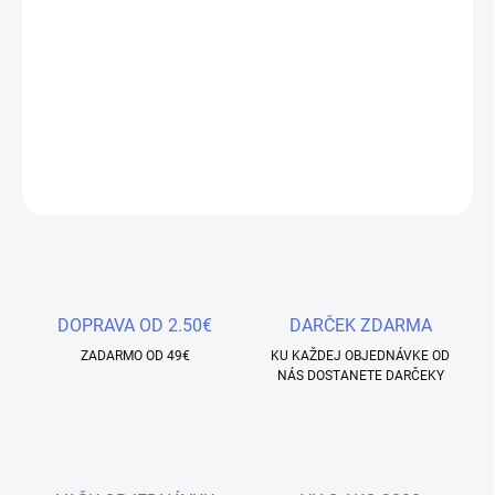
−
+
Pridať do košíka
Vzorkovník - 48ks - natural farba nechtu
DETAILNÉ INFORMÁCIE
OPÝTAŤ SA
STRÁŽIŤ
Uložiť
DOPRAVA OD 2.50€
DARČEK ZDARMA
ZADARMO OD 49€
KU KAŽDEJ OBJEDNÁVKE OD
NÁS DOSTANETE DARČEKY