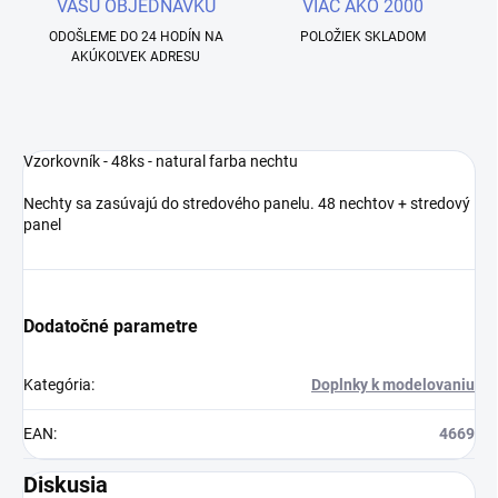
VAŠU OBJEDNÁVKU
VIAC AKO 2000
ODOŠLEME DO 24 HODÍN NA
POLOŽIEK SKLADOM
AKÚKOĽVEK ADRESU
Vzorkovník - 48ks - natural farba nechtu
Nechty sa zasúvajú do stredového panelu. 48 nechtov + stredový
panel
Dodatočné parametre
Kategória
:
Doplnky k modelovaniu
EAN
:
4669
Diskusia