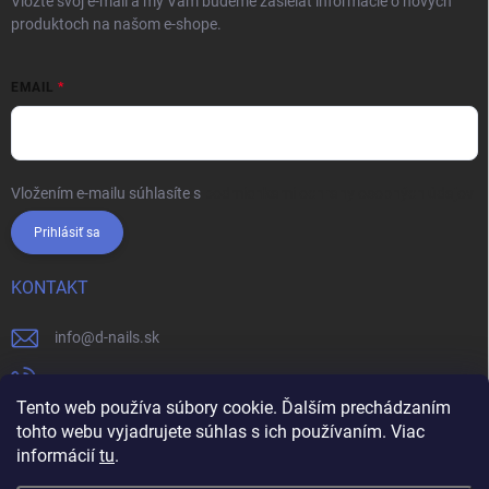
Vložte svoj e-mail a my Vám budeme zasielať informácie o nových
produktoch na našom e-shope.
EMAIL
Vložením e-mailu súhlasíte s
podmienkami ochrany osobných údajov
Prihlásiť sa
KONTAKT
info
@
d-nails.sk
+421905557631
Tento web používa súbory cookie. Ďalším prechádzaním
https://www.facebook.com/dnails.sk/
tohto webu vyjadrujete súhlas s ich používaním. Viac
informácií
tu
.
dnails.sk/