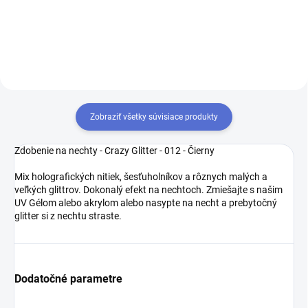
efekt.
efekt.
Zobraziť všetky súvisiace produkty
Zdobenie na nechty - Crazy Glitter - 012 - Čierny
Mix holografických nitiek, šesťuholníkov a rôznych malých a
veľkých glittrov. Dokonalý efekt na nechtoch. Zmiešajte s našim
UV Gélom alebo akrylom alebo nasypte na necht a prebytočný
glitter si z nechtu straste.
Dodatočné parametre