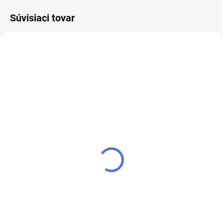
Súvisiaci tovar
SKLADOM
SKLADOM
Zdobenie na nechty -
Zdobenie na nechty -
Crazy Glitter - 006 -
Crazy Glitter - 008 -
Fialový
Svetlo-modrý
€1,30
€1,30
Do košíka
Do košíka
Crazy glitter obsahuje mix
Crazy glitter obsahuje mix
rôznych veľkostí a tvarov. Super
rôznych veľkostí a tvarov. Super