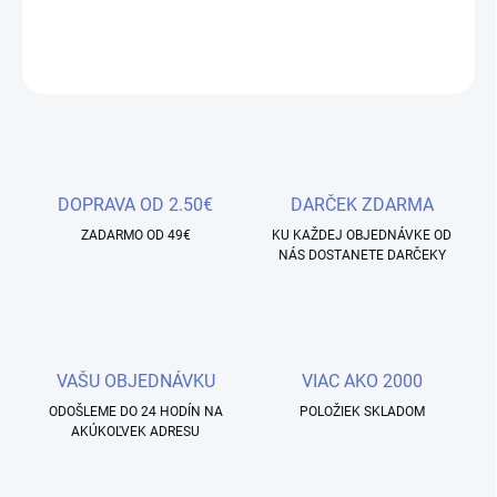
DETAILNÉ INFORMÁCIE
OPÝTAŤ SA
STRÁŽIŤ
Uložiť
DOPRAVA OD 2.50€
DARČEK ZDARMA
ZADARMO OD 49€
KU KAŽDEJ OBJEDNÁVKE OD
NÁS DOSTANETE DARČEKY
VAŠU OBJEDNÁVKU
VIAC AKO 2000
ODOŠLEME DO 24 HODÍN NA
POLOŽIEK SKLADOM
AKÚKOĽVEK ADRESU