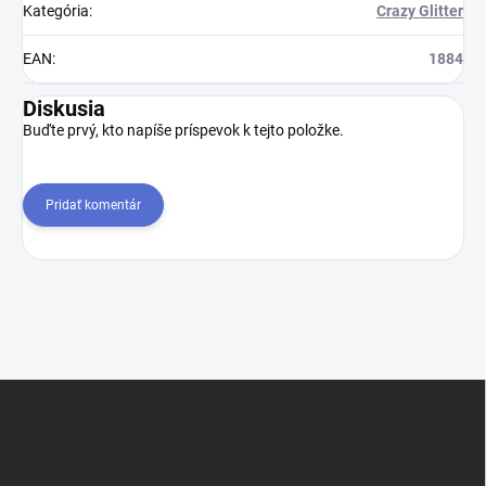
Kategória
:
Crazy Glitter
EAN
:
1884
Diskusia
Buďte prvý, kto napíše príspevok k tejto položke.
Pridať komentár
Z
á
p
ä
t