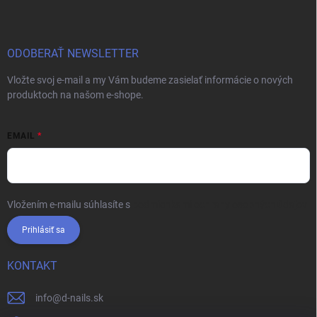
ODOBERAŤ NEWSLETTER
Vložte svoj e-mail a my Vám budeme zasielať informácie o nových
produktoch na našom e-shope.
EMAIL
Vložením e-mailu súhlasíte s
podmienkami ochrany osobných údajov
Prihlásiť sa
KONTAKT
info
@
d-nails.sk