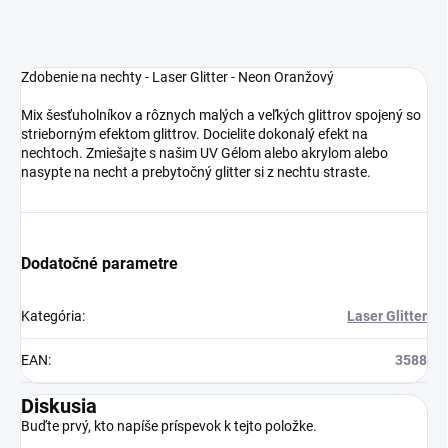
Zdobenie na nechty - Laser Glitter - Neon Oranžový
Mix šesťuholníkov a rôznych malých a veľkých glittrov spojený so
strieborným efektom glittrov. Docielite dokonalý efekt na
nechtoch. Zmiešajte s našim UV Gélom alebo akrylom alebo
nasypte na necht a prebytočný glitter si z nechtu straste.
Dodatočné parametre
Kategória
:
Laser Glitter
EAN
:
3588
Diskusia
Buďte prvý, kto napíše príspevok k tejto položke.