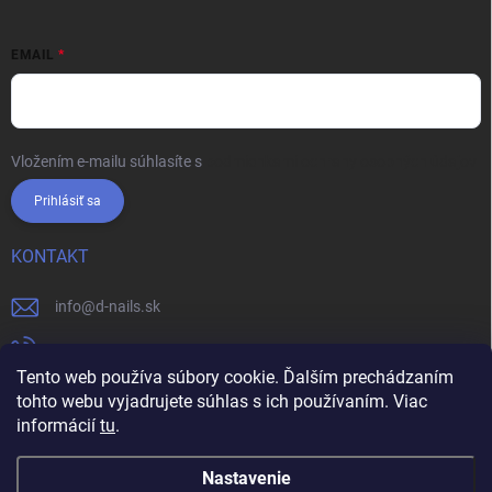
EMAIL
Vložením e-mailu súhlasíte s
podmienkami ochrany osobných údajov
Prihlásiť sa
KONTAKT
info
@
d-nails.sk
+421905557631
Tento web používa súbory cookie. Ďalším prechádzaním
https://www.facebook.com/dnails.sk/
tohto webu vyjadrujete súhlas s ich používaním. Viac
informácií
tu
.
dnails.sk/
Nastavenie