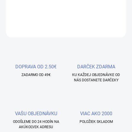
striebornými glitrami, ktoré dávaju tomuto glittru ešte žiarivejšie
farby. Nádherný efekt.
DETAILNÉ INFORMÁCIE
OPÝTAŤ SA
STRÁŽIŤ
Uložiť
DOPRAVA OD 2.50€
DARČEK ZDARMA
ZADARMO OD 49€
KU KAŽDEJ OBJEDNÁVKE OD
NÁS DOSTANETE DARČEKY
VAŠU OBJEDNÁVKU
VIAC AKO 2000
ODOŠLEME DO 24 HODÍN NA
POLOŽIEK SKLADOM
AKÚKOĽVEK ADRESU