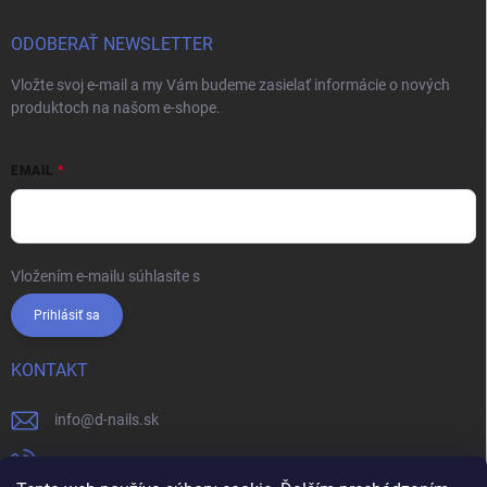
ODOBERAŤ NEWSLETTER
Vložte svoj e-mail a my Vám budeme zasielať informácie o nových
produktoch na našom e-shope.
EMAIL
Vložením e-mailu súhlasíte s
podmienkami ochrany osobných údajov
Prihlásiť sa
KONTAKT
info
@
d-nails.sk
+421905557631