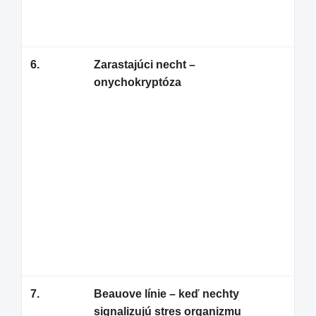
nep
príč
6.
Zarastajúci necht –
Zar
onychokryptóza
pri
pos
nec
pre
Zar
veľ
zač
hni
kto
odb
7.
Beauove línie – keď nechty
Bea
signalizujú stres organizmu
pla