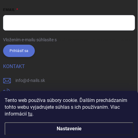
EMAIL
Vložením e-mailu súhlasíte s
podmienkami ochrany osobných údajov
Prihlásiť sa
KONTAKT
info
@
d-nails.sk
+421905557631
Tento web používa súbory cookie. Ďalším prechádzaním
https://www.facebook.com/dnails.sk/
tohto webu vyjadrujete súhlas s ich používaním. Viac
informácií
tu
.
dnails.sk/
Nastavenie