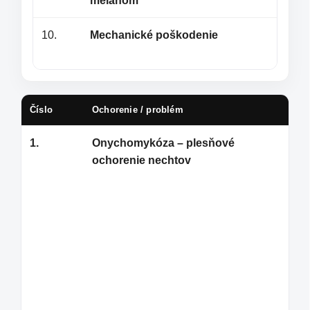
melanóm
10.
Mechanické poškodenie
Číslo
Ochorenie / problém
Odb
1.
Onychomykóza – plesňové
Ony
ochorenie nechtov
naj
pol
noh
nec
nec
Naj
kva
pro