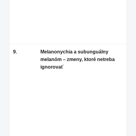
ony
Prá
ned
cho
9.
Melanonychia a subunguálny
Tma
melanóm – zmeny, ktoré netreba
ozn
ignorovať
ale
poz
pre
odd
Zvl
nep
zas
sit
vyš