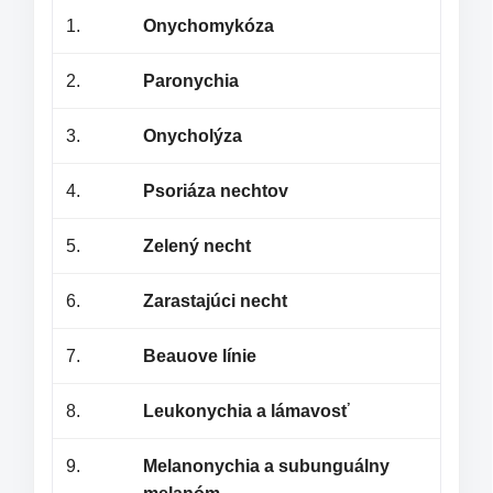
1.
Onychomykóza
2.
Paronychia
3.
Onycholýza
4.
Psoriáza nechtov
5.
Zelený necht
6.
Zarastajúci necht
7.
Beauove línie
8.
Leukonychia a lámavosť
9.
Melanonychia a subunguálny