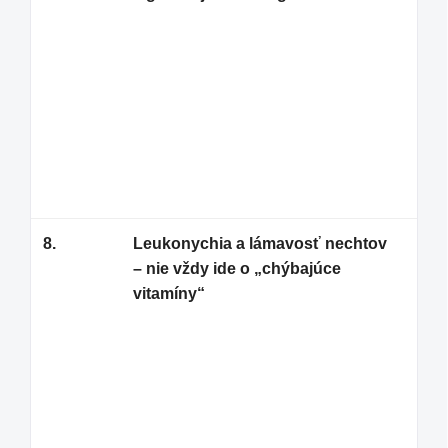
ale
sys
sa 
To 
ale
lín
kon
8.
Leukonychia a lámavosť nechtov
Bie
– nie vždy ide o „chýbajúce
vzn
vitamíny“
uvá
úra
Pod
zna
vod
vys