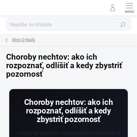
Prejsť
na
obsah
Hľadať
Blog D-Nails
Choroby nechtov: ako ich
rozpoznať, odlíšiť a kedy zbystriť
pozornosť
Choroby nechtov: ako ich
rozpoznať, odlíšiť a kedy
zbystriť pozornosť
Odborný prehľad najčastejších ochorení a