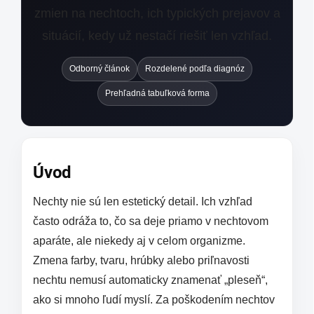
zmien na nechtoch, ich typických prejavov a
situácií, kedy už nestačí riešiť len vzhľad.
Odborný článok
Rozdelené podľa diagnóz
Prehľadná tabuľková forma
Úvod
Nechty nie sú len estetický detail. Ich vzhľad
často odráža to, čo sa deje priamo v nechtovom
aparáte, ale niekedy aj v celom organizme.
Zmena farby, tvaru, hrúbky alebo priľnavosti
nechtu nemusí automaticky znamenať „pleseň“,
ako si mnoho ľudí myslí. Za poškodením nechtov