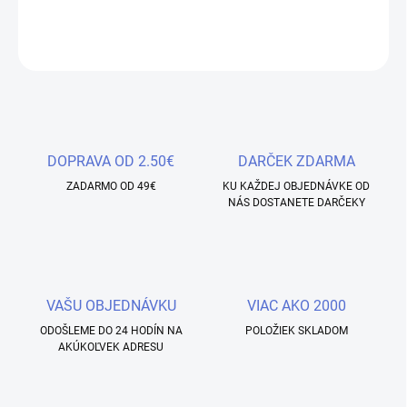
DETAILNÉ INFORMÁCIE
OPÝTAŤ SA
STRÁŽIŤ
Uložiť
DOPRAVA OD 2.50€
DARČEK ZDARMA
ZADARMO OD 49€
KU KAŽDEJ OBJEDNÁVKE OD
NÁS DOSTANETE DARČEKY
VAŠU OBJEDNÁVKU
VIAC AKO 2000
ODOŠLEME DO 24 HODÍN NA
POLOŽIEK SKLADOM
AKÚKOĽVEK ADRESU