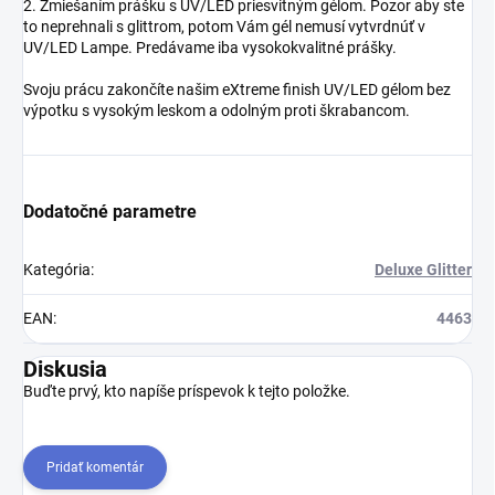
2. Zmiešaním prášku s UV/LED priesvitným gélom. Pozor aby ste
to neprehnali s glittrom, potom Vám gél nemusí vytvrdnúť v
UV/LED Lampe. Predávame iba vysokokvalitné prášky.
Svoju prácu zakončíte našim eXtreme finish UV/LED gélom bez
výpotku s vysokým leskom a odolným proti škrabancom.
Dodatočné parametre
Kategória
:
Deluxe Glitter
EAN
:
4463
Diskusia
Buďte prvý, kto napíše príspevok k tejto položke.
Pridať komentár