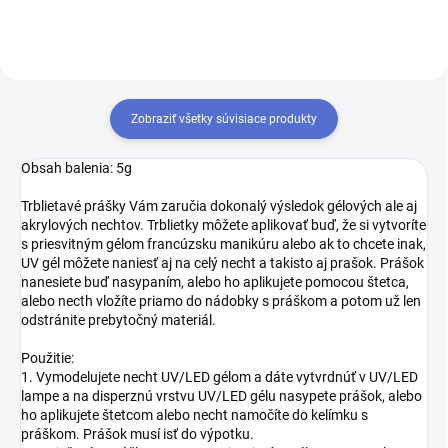
Zobraziť všetky súvisiace produkty
Obsah balenia: 5g
Trblietavé prášky Vám zaručia dokonalý výsledok gélových ale aj
akrylových nechtov. Trblietky môžete aplikovať buď, že si vytvoríte
s priesvitným gélom francúzsku manikúru alebo ak to chcete inak,
UV gél môžete naniesť aj na celý necht a takisto aj prašok. Prášok
nanesiete buď nasypaním, alebo ho aplikujete pomocou štetca,
alebo necth vložíte priamo do nádobky s práškom a potom už len
odstránite prebytočný materiál.
Použitie:
1. Vymodelujete necht UV/LED gélom a dáte vytvrdnúť v UV/LED
lampe a na disperznú vrstvu UV/LED gélu nasypete prášok, alebo
ho aplikujete štetcom alebo necht namočíte do kelímku s
práškom. Prášok musí isť do výpotku.