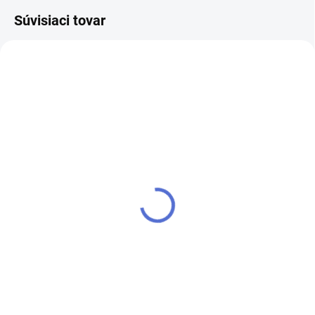
Súvisiaci tovar
SKLADOM
SKLADOM
Deluxe Glitter - 053 - 5g
Deluxe Glitter - 066 - 5g
€2,50
€2,50
Do košíka
Do košíka
Trblietavé prášky Vám zaručia
Trblietavé prášky Vám zaručia
dokonalý výsledok gélových ale
dokonalý výsledok gélových ale
aj akrylových nechtov. 5g balenie.
aj akrylových nechtov. 5g balenie.