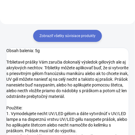
Zobraziť všetky súvisiace produkty
Obsah balenia: 5g
Trblietavé prášky Vám zaručia dokonalý výsledok gélových ale aj
akrylových nechtov. Trblietky môžete aplikovať buď, že si vytvoríte
s priesvitným gélom francúzsku manikúru alebo ak to chcete inak,
UV gél môžete naniesť aj na celý necht a takisto aj prašok. Prášok
nanesiete buď nasypaním, alebo ho aplikujete pomocou štetca,
alebo necth vložíte priamo do nádobky s práškom a potom už len
odstránite prebytočný materiál.
Použitie:
1. Vymodelujete necht UV/LED gélom a dáte vytvrdnúť v UV/LED
lampe a na disperznú vrstvu UV/LED gélu nasypete prášok, alebo
ho aplikujete štetcom alebo necht namočíte do kelímku s
práškom. Prášok musí isť do výpotku.