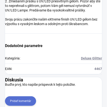
2. Zmiešaním prášku s UV/LED priesvitným gélom. Pozor aby ste
to neprehnali s glittrom, potom Vám gél nemusí vytvrdnúť v
UV/LED Lampe. Predávame iba vysokokvalitné prášky.
Svoju prácu zakončíte našim eXtreme finish UV/LED gélom bez
výpotku s vysokým leskom a odolným proti škrabancom.
Dodatočné parametre
Kategória
:
Deluxe Glitter
EAN
:
4467
Diskusia
Buďte prvý, kto napíše príspevok k tejto položke.
Pridať komentár