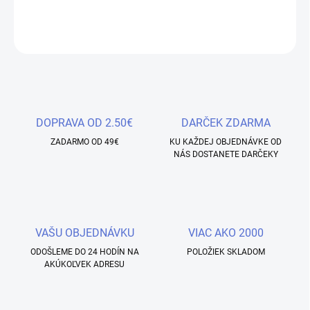
DETAILNÉ INFORMÁCIE
OPÝTAŤ SA
STRÁŽIŤ
Uložiť
DOPRAVA OD 2.50€
DARČEK ZDARMA
ZADARMO OD 49€
KU KAŽDEJ OBJEDNÁVKE OD
NÁS DOSTANETE DARČEKY
VAŠU OBJEDNÁVKU
VIAC AKO 2000
ODOŠLEME DO 24 HODÍN NA
POLOŽIEK SKLADOM
AKÚKOĽVEK ADRESU