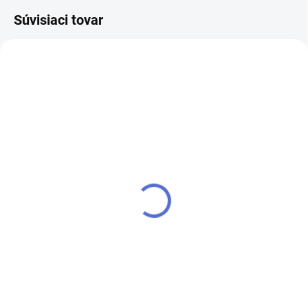
Súvisiaci tovar
SKLADOM
SKLADOM
Deluxe Glitter - 003 - 5g
Deluxe Glitter - 007 - 5g
€2,50
€2,50
Do košíka
Do košíka
Trblietavé prášky Vám zaručia
Trblietavé prášky Vám zaručia
dokonalý výsledok gélových ale
dokonalý výsledok gélových ale
aj akrylových nechtov. 5g balenie.
aj akrylových nechtov. 5g balenie.