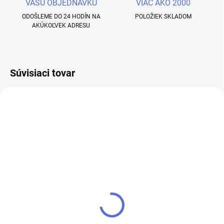
VAŠU OBJEDNÁVKU
VIAC AKO 2000
ODOŠLEME DO 24 HODÍN NA
POLOŽIEK SKLADOM
AKÚKOĽVEK ADRESU
Súvisiaci tovar
SKLADOM
SKLADOM
Farebný UV / LED Gél -
Farebný UV / LED Gél -
Madeleine - PS013 - 5g
Isabella - PS020 - 5g
€3,90
€3,90