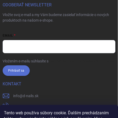
ODOBERAŤ NEWSLETTER
Vložte svoj e-mail a my Vám budeme zasielať informácie o nových
produktoch na našom e-shope.
EMAIL
Vložením e-mailu súhlasíte s
podmienkami ochrany osobných údajov
Prihlásiť sa
KONTAKT
info
@
d-nails.sk
+421905557631
Tento web používa súbory cookie. Ďalším prechádzaním
https://www.facebook.com/dnails.sk/