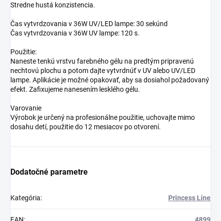
Stredne hustá konzistencia.
Čas vytvrdzovania v 36W UV/LED lampe: 30 sekúnd
Čas vytvrdzovania v 36W UV lampe: 120 s.
Použitie:
Naneste tenkú vrstvu farebného gélu na predtým pripravenú
nechtovú plochu a potom dajte vytvrdnúť v UV alebo UV/LED
lampe. Aplikácie je možné opakovať, aby sa dosiahol požadovaný
efekt. Zafixujeme nanesením lesklého gélu.
Varovanie
Výrobok je určený na profesionálne použitie, uchovajte mimo
dosahu detí, použitie do 12 mesiacov po otvorení.
Dodatočné parametre
Kategória
:
Princess Line
EAN
:
4899