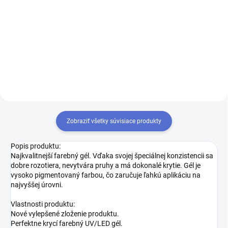
Do košíka
Do košíka
Farebný UV / LED Gél - Madeleine
Farebný UV / LED Gél - Isabella -
- PS013 - 5g
PS020 - 5g
Zobraziť všetky súvisiace produkty
Popis produktu:
Najkvalitnejší farebný gél. Vďaka svojej špeciálnej konzistencii sa
dobre rozotiera, nevytvára pruhy a má dokonalé krytie. Gél je
vysoko pigmentovaný farbou, čo zaručuje ľahkú aplikáciu na
najvyššej úrovni.
Vlastnosti produktu:
Nové vylepšené zloženie produktu.
Perfektne krycí farebný UV/LED gél.