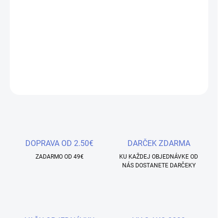
−
+
Pridať do košíka
Farebný UV / LED Gél - Joanna - PS009 - 5g
DETAILNÉ INFORMÁCIE
OPÝTAŤ SA
STRÁŽIŤ
Uložiť
DOPRAVA OD 2.50€
DARČEK ZDARMA
ZADARMO OD 49€
KU KAŽDEJ OBJEDNÁVKE OD
NÁS DOSTANETE DARČEKY