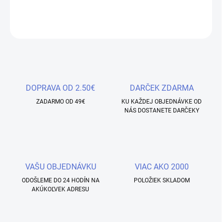
DETAILNÉ INFORMÁCIE
OPÝTAŤ SA
STRÁŽIŤ
Uložiť
DOPRAVA OD 2.50€
DARČEK ZDARMA
ZADARMO OD 49€
KU KAŽDEJ OBJEDNÁVKE OD
NÁS DOSTANETE DARČEKY
VAŠU OBJEDNÁVKU
VIAC AKO 2000
ODOŠLEME DO 24 HODÍN NA
POLOŽIEK SKLADOM
AKÚKOĽVEK ADRESU