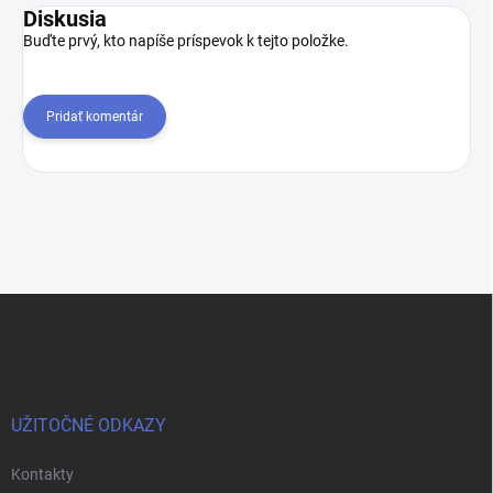
Diskusia
Buďte prvý, kto napíše príspevok k tejto položke.
Pridať komentár
Z
á
p
ä
t
i
UŽITOČNÉ ODKAZY
e
Kontakty