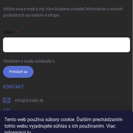
Vložte svoj e-mail a my Vám budeme zasielať informácie o nových
produktoch na našom e-shope.
EMAIL
Vložením e-mailu súhlasíte s
podmienkami ochrany osobných údajov
Prihlásiť sa
KONTAKT
info
@
d-nails.sk
+421905557631
Tento web používa súbory cookie. Ďalším prechádzaním
https://www.facebook.com/dnails.sk/
tohto webu vyjadrujete súhlas s ich používaním. Viac
informácií
tu
.