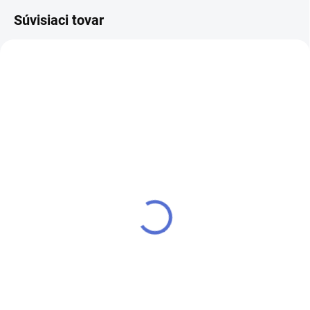
Súvisiaci tovar
SKLADOM
SKLADOM
Kamienky na nechty -
Kamienky na nechty - R-
Rainbow Aurora - 001
294 - 4
€4,80
€4,80
Do košíka
Do košíka
Kamienky na nechty mix veľkostí
Kamienky na nechty mix veľkostí
a farieb. Dokonalý efekt pre Vaše
a farieb. Dokonalý efekt pre Vaše
nechty.
nechty.