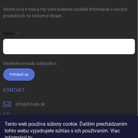
Vložte svoj e-mail a my Vám budeme zasielať informácie o nových
produktoch na našom e-shope.
EMAIL
Vložením e-mailu súhlasíte s
podmienkami ochrany osobných údajov
Prihlásiť sa
KONTAKT
info
@
d-nails.sk
+421905557631
Tento web používa súbory cookie. Ďalším prechádzaním
https://www.facebook.com/dnails.sk/
tohto webu vyjadrujete súhlas s ich používaním. Viac
informácií
tu
.