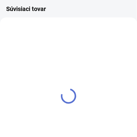
Súvisiaci tovar
SKLADOM
SKLADOM
Kamienky na nechty -
Kamienky na nechty -
Rainbow Aurora - 003
9015
€4,80
€4,20
Do košíka
Do košíka
Kamienky na nechty mix veľkostí
Kamienky na nechty mix veľkostí
a farieb. Dokonalý efekt pre Vaše
a farieb. Dokonalý efekt pre Vaše
nechty.
nechty.