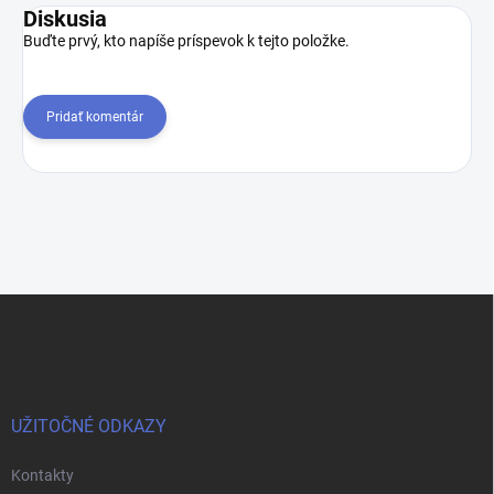
Diskusia
Buďte prvý, kto napíše príspevok k tejto položke.
Pridať komentár
Z
á
p
ä
t
i
UŽITOČNÉ ODKAZY
e
Kontakty