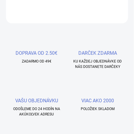
DETAILNÉ INFORMÁCIE
OPÝTAŤ SA
STRÁŽIŤ
Uložiť
DOPRAVA OD 2.50€
DARČEK ZDARMA
ZADARMO OD 49€
KU KAŽDEJ OBJEDNÁVKE OD
NÁS DOSTANETE DARČEKY
VAŠU OBJEDNÁVKU
VIAC AKO 2000
ODOŠLEME DO 24 HODÍN NA
POLOŽIEK SKLADOM
AKÚKOĽVEK ADRESU