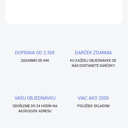
DETAILNÉ INFORMÁCIE
OPÝTAŤ SA
STRÁŽIŤ
Uložiť
DOPRAVA OD 2.50€
DARČEK ZDARMA
ZADARMO OD 49€
KU KAŽDEJ OBJEDNÁVKE OD
NÁS DOSTANETE DARČEKY
VAŠU OBJEDNÁVKU
VIAC AKO 2000
ODOŠLEME DO 24 HODÍN NA
POLOŽIEK SKLADOM
AKÚKOĽVEK ADRESU