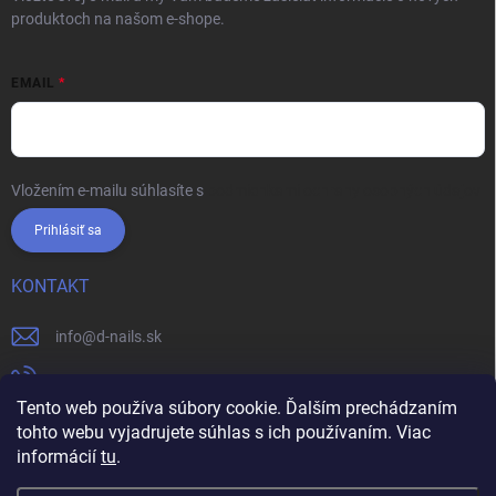
produktoch na našom e-shope.
EMAIL
Vložením e-mailu súhlasíte s
podmienkami ochrany osobných údajov
Prihlásiť sa
KONTAKT
info
@
d-nails.sk
+421905557631
Tento web používa súbory cookie. Ďalším prechádzaním
https://www.facebook.com/dnails.sk/
tohto webu vyjadrujete súhlas s ich používaním. Viac
informácií
tu
.
dnails.sk/