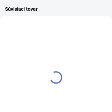
Súvisiaci tovar
SKLADOM
SKLADOM
Kamienky na nechty -
Kamienky na nechty -
3040
1983 - 4
€1,80
€4
Do košíka
Do košíka
Kamienky na nechty 3040
Kamienky na nechty mix veľkostí
a farieb. Dokonalý efekt pre Vaše
nechty.