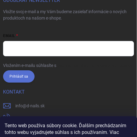
ODOBERAŤ NEWSLETTER
Vložte svoj e-mail a my Vám budeme zasielať informácie o nových
produktoch na našom e-shope.
EMAIL
Vložením e-mailu súhlasíte s
podmienkami ochrany osobných údajov
Prihlásiť sa
KONTAKT
info
@
d-nails.sk
+421905557631
Tento web používa súbory cookie. Ďalším prechádzaním
https://www.facebook.com/dnails.sk/
tohto webu vyjadrujete súhlas s ich používaním. Viac