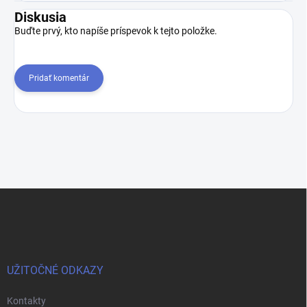
Diskusia
Buďte prvý, kto napíše príspevok k tejto položke.
Pridať komentár
Z
á
p
ä
t
i
UŽITOČNÉ ODKAZY
e
Kontakty