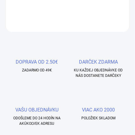
nechty.
DETAILNÉ INFORMÁCIE
OPÝTAŤ SA
STRÁŽIŤ
Uložiť
DOPRAVA OD 2.50€
DARČEK ZDARMA
ZADARMO OD 49€
KU KAŽDEJ OBJEDNÁVKE OD
NÁS DOSTANETE DARČEKY
VAŠU OBJEDNÁVKU
VIAC AKO 2000
ODOŠLEME DO 24 HODÍN NA
POLOŽIEK SKLADOM
AKÚKOĽVEK ADRESU