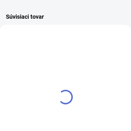
Súvisiaci tovar
SKLADOM
SKLADOM
Kamienky na nechty -
Kamienky na nechty -
Rainbow Aurora - 008
9016
€4,80
€4,20
Do košíka
Do košíka
Kamienky na nechty mix veľkostí
Kamienky na nechty mix veľkostí
a farieb. Dokonalý efekt pre Vaše
a farieb. Dokonalý efekt pre Vaše