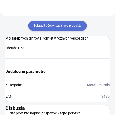
Zobraziť všetky súvisiace produkty
Mix farebných glitrov a konfiet v rôznych veľkostiach
Obsah: 1.5g
Dodatočné parametre
Kategória
:
Metal Rounds
EAN
:
3435
Diskusia
Buďte prvý, kto napíše príspevok k tejto položke.