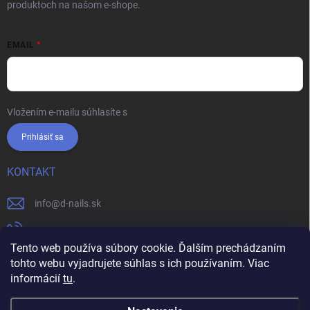
produktoch na našom e-shope.
EMAIL
Vložením e-mailu súhlasíte s
podmienkami ochrany osobných údajov
Prihlásiť sa
KONTAKT
info
@
d-nails.sk
+421905557631
Tento web používa súbory cookie. Ďalším prechádzaním
https://www.facebook.com/dnails.sk/
tohto webu vyjadrujete súhlas s ich používaním. Viac
informácií
tu
.
dnails.sk/