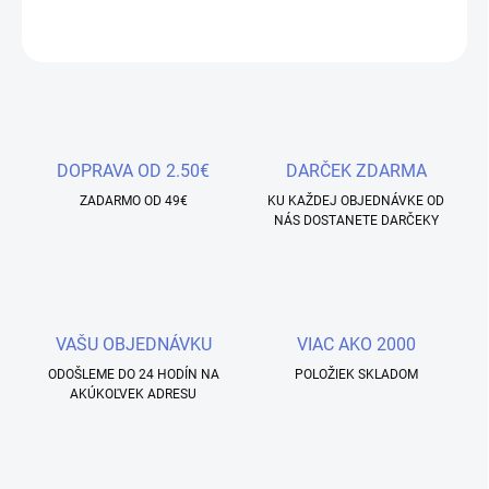
OPÝTAŤ SA
STRÁŽIŤ
Uložiť
DOPRAVA OD 2.50€
DARČEK ZDARMA
ZADARMO OD 49€
KU KAŽDEJ OBJEDNÁVKE OD
NÁS DOSTANETE DARČEKY
VAŠU OBJEDNÁVKU
VIAC AKO 2000
ODOŠLEME DO 24 HODÍN NA
POLOŽIEK SKLADOM
AKÚKOĽVEK ADRESU