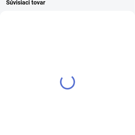
Súvisiaci tovar
SKLADOM
SKLADOM
Metal Rounds - 025 -
Metal Rounds - 010 -
1.5g
1.5g
€1,80
€1,80
Do košíka
Do košíka
Mix farebných glitrov a konfiet v
Mix farebných glitrov a konfiet v
rôznych veľkostiach
rôznych veľkostiach