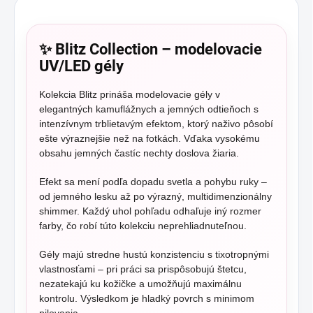
✨ Blitz Collection – modelovacie
UV/LED gély
Kolekcia Blitz prináša modelovacie gély v
elegantných kamuflážnych a jemných odtieňoch s
intenzívnym trblietavým efektom, ktorý naživo pôsobí
ešte výraznejšie než na fotkách. Vďaka vysokému
obsahu jemných častíc nechty doslova žiaria.
Efekt sa mení podľa dopadu svetla a pohybu ruky –
od jemného lesku až po výrazný, multidimenzionálny
shimmer. Každý uhol pohľadu odhaľuje iný rozmer
farby, čo robí túto kolekciu neprehliadnuteľnou.
Gély majú stredne hustú konzistenciu s tixotropnými
vlastnosťami – pri práci sa prispôsobujú štetcu,
nezatekajú ku kožičke a umožňujú maximálnu
kontrolu. Výsledkom je hladký povrch s minimom
pilovania.