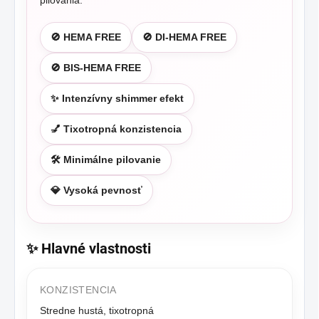
🚫 HEMA FREE
🚫 DI-HEMA FREE
🚫 BIS-HEMA FREE
✨ Intenzívny shimmer efekt
💅 Tixotropná konzistencia
🛠️ Minimálne pilovanie
💎 Vysoká pevnosť
✨ Hlavné vlastnosti
KONZISTENCIA
Stredne hustá, tixotropná