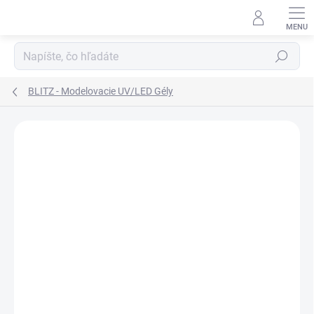
Prejsť
na
obsah
Hľadať
BLITZ - Modelovacie UV/LED Gély
ZNAČKA:
D-NAILS