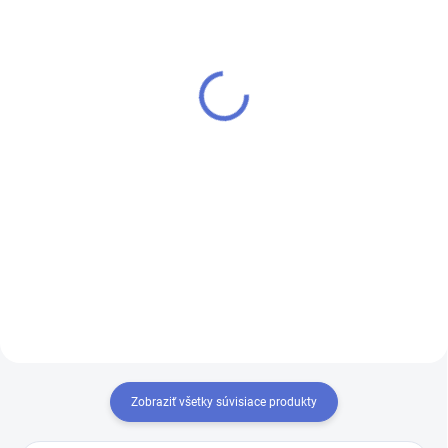
SKLADOM
SKLADOM
Skin Tan - Sensation
Smoked Pink - Sensation
FiberGlass Modelovací
FiberGlass Modelovací
UV/LED gél
UV/LED gél
€6,90
€6,90
od
od
Detail
Detail
Krycí/kamuflážny pre
Naše najobľúbenejšie
problémové nechty gél SKIN TAN.
kamuflážne odtiene teraz aj s
Vďaka zloženiu častíc zo
neskutočne krásnym a
sklenených vlákien je gél vysoko
dokonalým trblietkavým efektom.
odolný a ľahko sa nanáša.
Vďaka zloženiu častíc zo
sklenených vlákien je gél vysoko
odolný a ľahko...
Zobraziť všetky súvisiace produkty