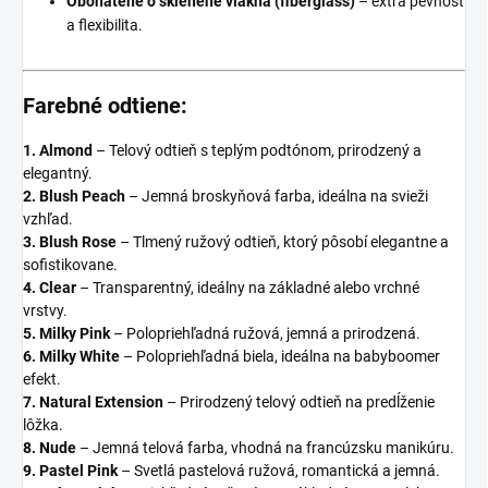
Obohatené o sklenené vlákna (fiberglass)
– extra pevnosť
a flexibilita.
Farebné odtiene:
1. Almond
– Telový odtieň s teplým podtónom, prirodzený a
elegantný.
2. Blush Peach
– Jemná broskyňová farba, ideálna na svieži
vzhľad.
3. Blush Rose
– Tlmený ružový odtieň, ktorý pôsobí elegantne a
sofistikovane.
4. Clear
– Transparentný, ideálny na základné alebo vrchné
vrstvy.
5. Milky Pink
– Polopriehľadná ružová, jemná a prirodzená.
6. Milky White
– Polopriehľadná biela, ideálna na babyboomer
efekt.
7. Natural Extension
– Prirodzený telový odtieň na predĺženie
lôžka.
8. Nude
– Jemná telová farba, vhodná na francúzsku manikúru.
9. Pastel Pink
– Svetlá pastelová ružová, romantická a jemná.