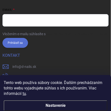
EMAIL
Vložením e-mailu súhlasíte s
podmienkami ochrany osobných údajov
Prihlásiť sa
KONTAKT
info
@
d-nails.sk
+421905557631
Tento web používa súbory cookie. Ďalším prechádzaním
https://www.facebook.com/dnails.sk/
tohto webu vyjadrujete súhlas s ich používaním. Viac
informácií
tu
.
dnails.sk/
Nastavenie