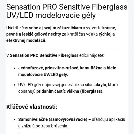
Sensation PRO Sensitive Fiberglass
UV/LED modelovacie gély
Ušetrite čas
sebe aj svojim zákazníčkam
a vytvorte
krásne,
pevné a lesklé gélové nechty
za kratší čas vďaka
rýchlej a
efektívnej modelácii
.
V
Sensation PRO Sensitive Fiberglass
edícii nájdete:
Jednofázové, priesvitne-ružové, kamuflážne a biele
modelovacie UV/LED gély.
UV/LED gély najnovšej generácie so silou
akrylu
, ktorú
dosahujú
pridaním častíc vlákna (fiberglass)
.
Kľúčové vlastnosti:
Samonivelačné (samovyrovnávacie)
– uľahčujú aplikáciu
a znižujú potrebu brúsenia.