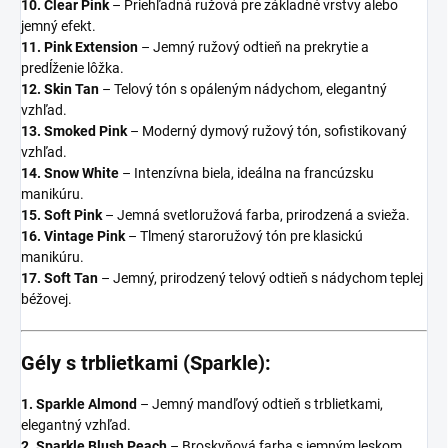
10. Clear Pink
– Priehľadná ružová pre základné vrstvy alebo
jemný efekt.
11. Pink Extension
– Jemný ružový odtieň na prekrytie a
predĺženie lôžka.
12. Skin Tan
– Telový tón s opáleným nádychom, elegantný
vzhľad.
13. Smoked Pink
– Moderný dymový ružový tón, sofistikovaný
vzhľad.
14. Snow White
– Intenzívna biela, ideálna na francúzsku
manikúru.
15. Soft Pink
– Jemná svetloružová farba, prirodzená a svieža.
16. Vintage Pink
– Tlmený staroružový tón pre klasickú
manikúru.
17. Soft Tan
– Jemný, prirodzený telový odtieň s nádychom teplej
béžovej.
Gély s trblietkami (Sparkle):
1. Sparkle Almond
– Jemný mandľový odtieň s trblietkami,
elegantný vzhľad.
2. Sparkle Blush Peach
– Broskyňová farba s jemným leskom,