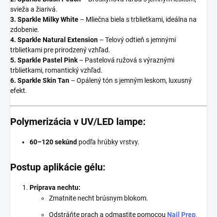
svieža a žiarivá.
3. Sparkle Milky White
– Mliečna biela s trblietkami, ideálna na
zdobenie.
4. Sparkle Natural Extension
– Telový odtieň s jemnými
trblietkami pre prirodzený vzhľad.
5. Sparkle Pastel Pink
– Pastelová ružová s výraznými
trblietkami, romantický vzhľad.
6. Sparkle Skin Tan
– Opálený tón s jemným leskom, luxusný
efekt.
Polymerizácia v UV/LED lampe:
60–120 sekúnd
podľa hrúbky vrstvy.
Postup aplikácie gélu:
Príprava nechtu:
Zmatnite necht brúsnym blokom.
Odstráňte prach a odmastite pomocou
Nail Prep
.