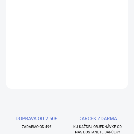
MOŽNOSTI DORUČENIA
−
+
Pridať do košíka
Naše najobľúbenejšie kamuflážne odtiene teraz aj s neskutočne
krásnym a dokonalým trblietkavým efektom. Vďaka zloženiu
častíc zo sklenených vlákien je gél vysoko odolný a ľahko sa
nanáša.
DETAILNÉ INFORMÁCIE
OPÝTAŤ SA
STRÁŽIŤ
Uložiť
DOPRAVA OD 2.50€
DARČEK ZDARMA
ZADARMO OD 49€
KU KAŽDEJ OBJEDNÁVKE OD
NÁS DOSTANETE DARČEKY