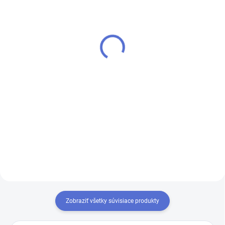
SKLADOM
SKLADOM
Pastel Pink - Sensation
Blush Rose - Sensation
FiberGlass Modelovací
FiberGlass Modelovací
UV/LED gél
UV/LED gél
€6,90
€6,90
od
od
Detail
Detail
Krycí/kamuflážny gél babypink
Krycí/kamuflážny pre
ružovej farby, perfektný pre
problémové nechty gél BLUSH
techniku BABYBOOM. Vďaka
ROSE. Vďaka zloženiu častíc zo
zloženiu častíc zo sklenených
sklenených vlákien je gél vysoko
vlákien je gél vysoko odolný a
odolný a ľahko sa nanáša.
ľahko sa nanáša.
Zobraziť všetky súvisiace produkty