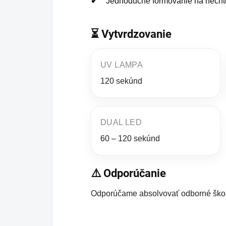
Jednoduché formovanie na necht
⏳ Vytvrdzovanie
UV LAMPA
120 sekúnd
DUAL LED
60 – 120 sekúnd
⚠️ Odporúčanie
Odporúčame absolvovať odborné škol