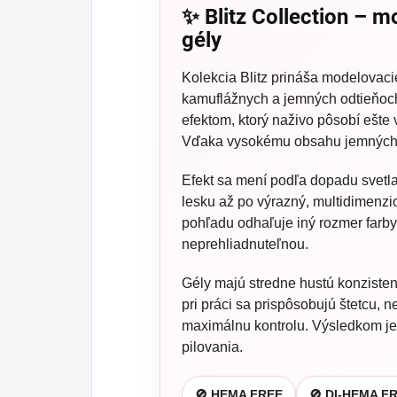
✨ Blitz Collection – 
gély
Kolekcia Blitz prináša modelovaci
kamuflážnych a jemných odtieňoch
efektom, ktorý naživo pôsobí ešte 
Vďaka vysokému obsahu jemných ča
Efekt sa mení podľa dopadu svetl
lesku až po výrazný, multidimenz
pohľadu odhaľuje iný rozmer farby,
neprehliadnuteľnou.
Gély majú stredne hustú konzisten
pri práci sa prispôsobujú štetcu,
maximálnu kontrolu. Výsledkom j
pilovania.
🚫 HEMA FREE
🚫 DI-HEMA F