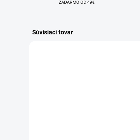
ZADARMO OD 49€
Súvisiaci tovar
SKLADOM
Pink Extenstion -
Vin
Sensation FiberGlass
Fi
Modelovací UV/LED gél
UV