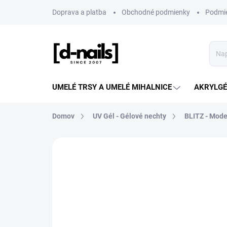
Prejsť
Doprava a platba
Obchodné podmienky
Podmie
na
obsah
UMELÉ TRSY A UMELÉ MIHALNICE
AKRYLGÉL
Domov
UV Gél - Gélové nechty
BLITZ - Mode
ZNAČKA:
D-NAILS