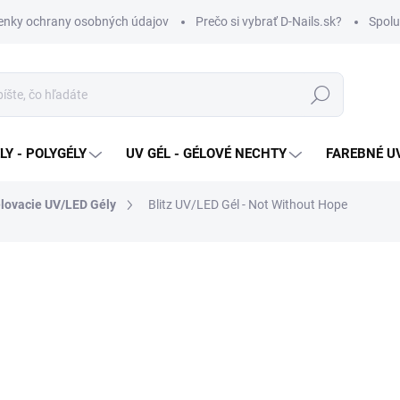
nky ochrany osobných údajov
Prečo si vybrať D-Nails.sk?
Spolu
Hľadať
Y - POLYGÉLY
UV GÉL - GÉLOVÉ NECHTY
FAREBNÉ UV
lovacie UV/LED Gély
Blitz UV/LED Gél - Not Without Hope
od
€13,90
Jednotková
ZVOĽTE VARIANT
cena:
VARIANT