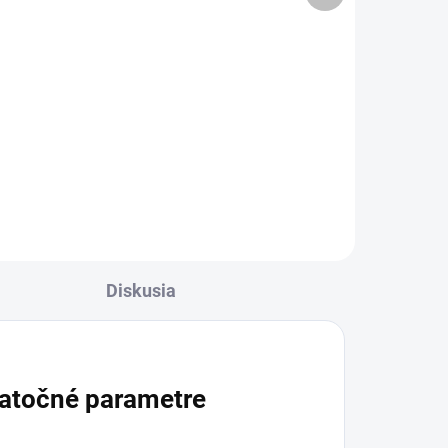
€6,90
od
l
Detail
nk
Naše najobľúbenejšie kamuflážne
odtiene teraz aj s neskutočne
krásnym a dokonalým
trblietkavým efektom. Vďaka
zloženiu častíc zo sklenených
vlákien je gél vysoko odolný a
ľahko...
Diskusia
atočné parametre