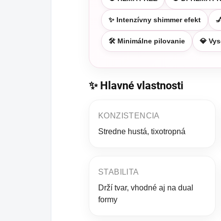
✨ Intenzívny shimmer efekt

🛠️ Minimálne pilovanie
💎 Vy
✨ Hlavné vlastnosti
KONZISTENCIA
Stredne hustá, tixotropná
STABILITA
Drží tvar, vhodné aj na dual
formy