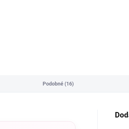
€6,90
€6,90
od
Detail
Detai
ation FiberGlass - Vintage
Krycí/kamuflážny gél babypi
 - Naše najobľúbenejšie
ružovej farby, perfektný pre
uflážne gély, ku ktorým sme
techniku BABYBOOM. Vďaka
ali opať nové odtiene. Vďaka
zloženiu častíc zo sklenených
eniu častíc zo sklenených
vlákien je gél vysoko odolný a
ien je gél vysoko...
ľahko sa nanáša.
Podobné (16)
Dod