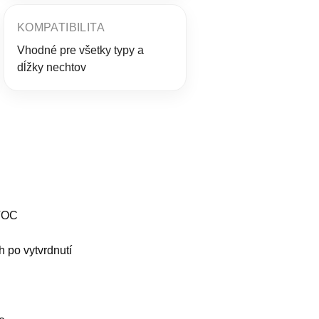
KOMPATIBILITA
Vhodné pre všetky typy a
dĺžky nechtov
C
 VOC
 po vytvrdnutí