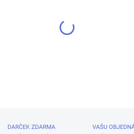
MOŽNOSTI DORUČENIA
−
+
Kolekcia Blitz prináša mode
mliečnych odtieňoch s intenz
ešte výraznejšie než na fot
jemných trblietok, vďaka čom
DETAILNÉ INFORMÁCIE
Uložiť
DARČEK ZDARMA
VAŠU OBJEDN