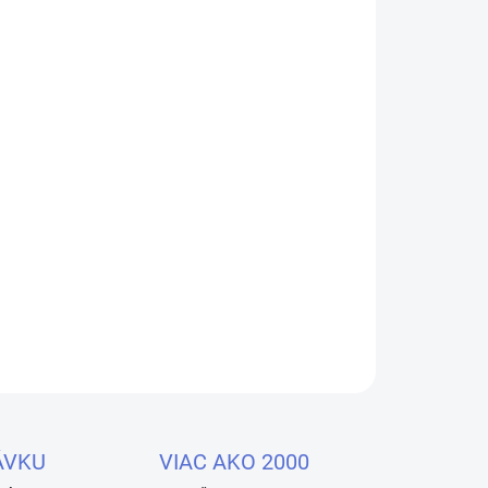
Pridať do košíka
lovacie gély v elegantných kamuflážnych a
ívnym trblietavým efektom, ktorý naživo pôsobí
kách. Gély obsahujú neskutočne veľké množstvo
u nechty doslova žiaria.
OPÝTAŤ SA
STRÁŽIŤ
ÁVKU
VIAC AKO 2000