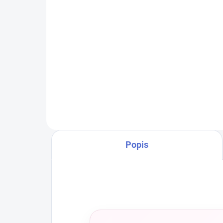
€6,90
od
od
Detail
Krycí/kamuflážny gél tmavo
Sens
ružovej farby, perfektný pre
Pink
tmavšie typy pleti. Vďaka
kam
zloženiu častíc zo sklenených
prid
vlákien je gél vysoko odolný a
zlož
ľahko sa nanáša.
vlák
Popis