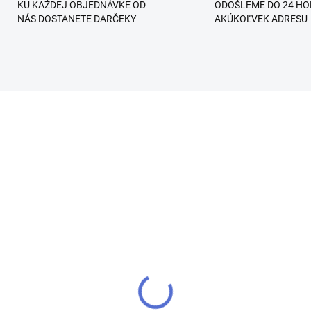
KU KAŽDEJ OBJEDNÁVKE OD
ODOŠLEME DO 24 HO
NÁS DOSTANETE DARČEKY
AKÚKOĽVEK ADRESU
SKLADOM
SKL
tage Pink - Sensation
Pastel Pink - Sensatio
berGlass Modelovací
FiberGlass Modelovac
/LED gél
UV/LED gél