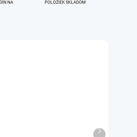
DÍN NA
POLOŽIEK SKLADOM
ADOM
SKLADOM
n
Soft Pink - Sensation
í
FiberGlass Modelovací
UV/LED gél
Ďalší
produkt