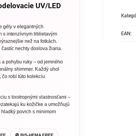
modelovacie UV/LED
Kategó
e gély v elegantných
EAN
:
 s intenzívnym trblietavým
výraznejšie než na fotkách.
stíc nechty doslova žiaria.
a a pohybu ruky – od jemného
ionálny shimmer. Každý uhol
 čo robí túto kolekciu
ciu s tixotropnými vlastnosťami –
 nezatekajú ku kožičke a umožňujú
e hladký povrch s minimom
REE
🚫 BIS-HEMA FREE