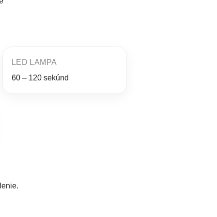
e
LED LAMPA
60 – 120 sekúnd
enie.