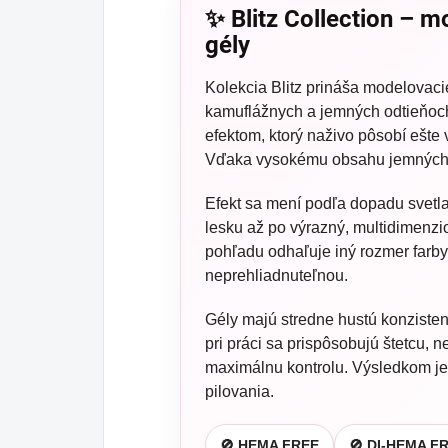
✨ Blitz Collection – 
gély
Kolekcia Blitz prináša modelovaci
kamuflážnych a jemných odtieňoch
efektom, ktorý naživo pôsobí ešte 
Vďaka vysokému obsahu jemných ča
Efekt sa mení podľa dopadu svetl
lesku až po výrazný, multidimenz
pohľadu odhaľuje iný rozmer farby,
neprehliadnuteľnou.
Gély majú stredne hustú konzisten
pri práci sa prispôsobujú štetcu,
maximálnu kontrolu. Výsledkom j
pilovania.
🚫 HEMA FREE
🚫 DI-HEMA F