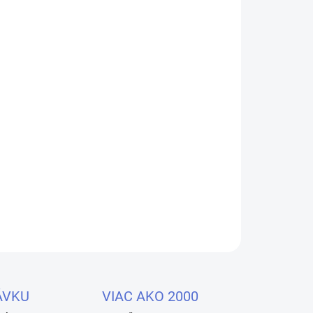
Pridať do košíka
delovacie gély v elegantných kamuflážnych a
ívnym trblietavým efektom, ktorý naživo pôsobí
ách 💫. Gély obsahujú neskutočne veľké
✨, vďaka čomu nechty doslova žiaria.
OPÝTAŤ SA
STRÁŽIŤ
ÁVKU
VIAC AKO 2000