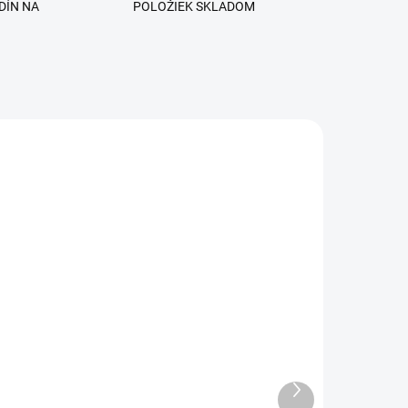
DÍN NA
POLOŽIEK SKLADOM
ADOM
SKLADOM
Milky White - Sensation
FiberGlass Modelovací
l
UV/LED gél
Ďalší
produkt