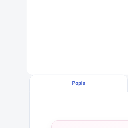
€6,90
od
od
Detail
Naše najobľúbenejšie kamuflážne
Naš
odtiene teraz aj s neskutočne
odti
krásnym a dokonalým
krá
trblietkavým efektom. Vďaka
trb
zloženiu častíc zo sklenených
zlož
vlákien je gél vysoko odolný a
vlák
ľahko...
ľahk
Popis