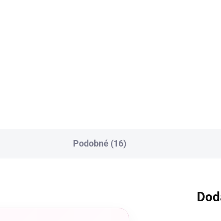
€6,90
€6,90
od
Detail
Detai
e najobľúbenejšie kamuflážne
Krycí/kamuflážny gél teplej
ene teraz aj s neskutočne
ružovej farby, ideálny pre
snym a dokonalým
svetlejšie typy pleti. Vďaka
lietkavým efektom. Vďaka
zloženiu častíc zo sklenených
eniu častíc zo sklenených
vlákien je gél vysoko odolný a
ien je gél vysoko odolný a
ľahko sa nanáša.
o...
Podobné (16)
Dod