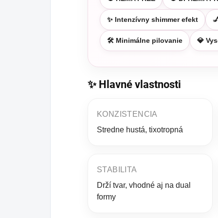
✨ Intenzívny shimmer efekt

🛠️ Minimálne pilovanie
💎 Vy
✨ Hlavné vlastnosti
KONZISTENCIA
Stredne hustá, tixotropná
STABILITA
Drží tvar, vhodné aj na dual
formy