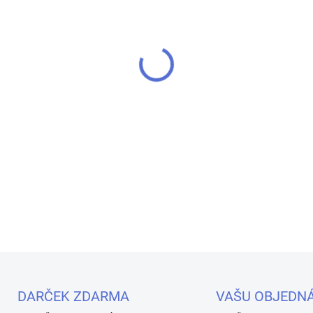
MOŽNOSTI DORUČENIA
−
+
Kolekcia Blitz ✨ prináša mo
mliečnych odtieňoch s intenz
ešte výraznejšie než na fotk
množstvo jemných trblietok 
DETAILNÉ INFORMÁCIE
Uložiť
DARČEK ZDARMA
VAŠU OBJEDN