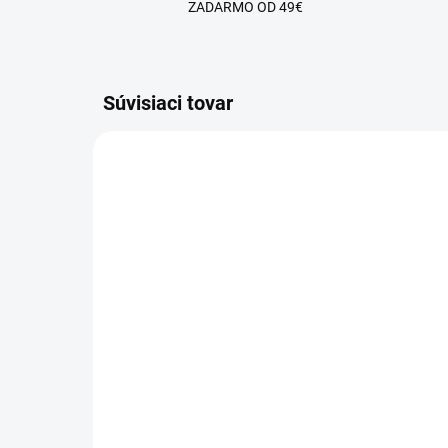
ZADARMO OD 49€
Súvisiaci tovar
SKLADOM
Soft Pink - Sensation
Sm
FiberGlass Modelovací
Fi
UV/LED gél
UV