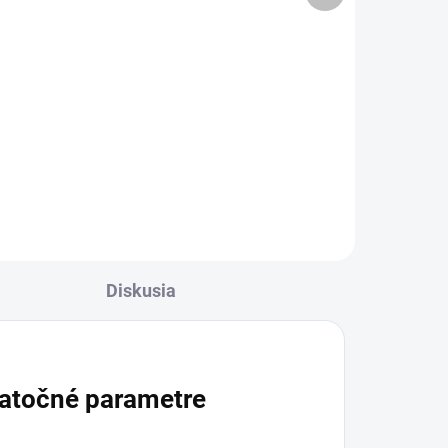
€6,90
od
l
Detail
Naše najobľúbenejšie kamuflážne
odtiene teraz aj s neskutočne
krásnym a dokonalým
trblietkavým efektom. Vďaka
zloženiu častíc zo sklenených
vlákien je gél vysoko odolný a
ľahko...
Diskusia
atočné parametre