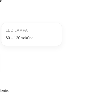
e
LED LAMPA
60 – 120 sekúnd
enie.