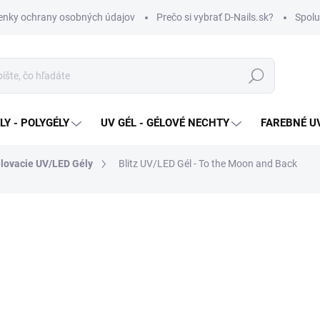
nky ochrany osobných údajov
Prečo si vybrať D-Nails.sk?
Spolu
Hľadať
Y - POLYGÉLY
UV GÉL - GÉLOVÉ NECHTY
FAREBNÉ UV
lovacie UV/LED Gély
Blitz UV/LED Gél - To the Moon and Back
od €13,90
od
€
Jednotková
ZVOĽTE VARIANT
cena:
VARIANT