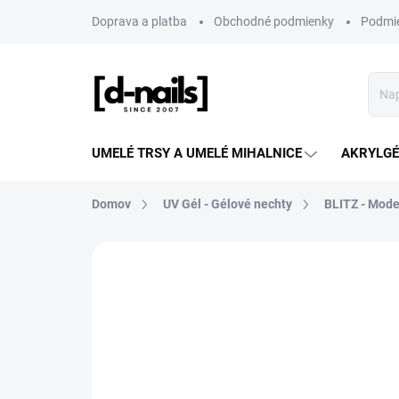
Prejsť
Doprava a platba
Obchodné podmienky
Podmie
na
obsah
UMELÉ TRSY A UMELÉ MIHALNICE
AKRYLGÉL
Domov
UV Gél - Gélové nechty
BLITZ - Mode
ZNAČKA:
D-NAILS