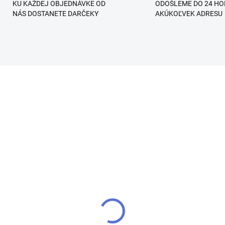
KU KAŽDEJ OBJEDNÁVKE OD
ODOŠLEME DO 24 HO
NÁS DOSTANETE DARČEKY
AKÚKOĽVEK ADRESU
SKLADOM
SKL
oked Pink - Sensation
Natural Extenstion -
berGlass Modelovací
Sensation FiberGlass
/LED gél
Modelovací UV/LED gé