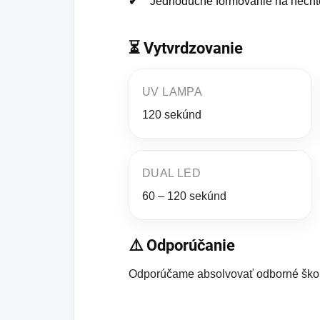
Jednoduché formovanie na necht
⏳ Vytvrdzovanie
UV LAMPA
120 sekúnd
DUAL LED
60 – 120 sekúnd
⚠️ Odporúčanie
Odporúčame absolvovať odborné škol