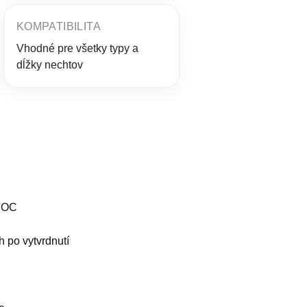
KOMPATIBILITA
Vhodné pre všetky typy a
dĺžky nechtov
C
 VOC
 po vytvrdnutí