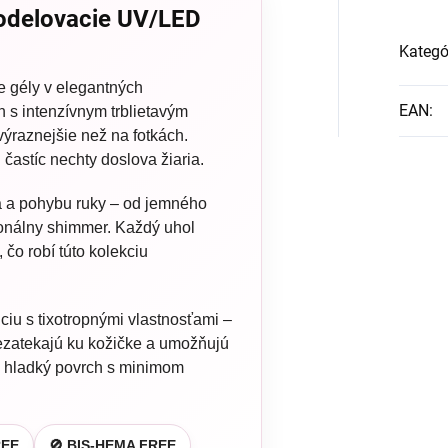
modelovacie UV/LED
Kategó
e gély v elegantných
EAN
:
 s intenzívnym trblietavým
výraznejšie než na fotkách.
stíc nechty doslova žiaria.
a a pohybu ruky – od jemného
ionálny shimmer. Každý uhol
 čo robí túto kolekciu
ciu s tixotropnými vlastnosťami –
 nezatekajú ku kožičke a umožňujú
e hladký povrch s minimom
REE
🚫 BIS-HEMA FREE